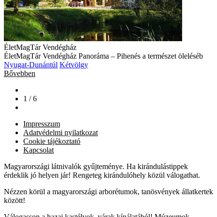
ÉletMagTár Vendégház
ÉletMagTár Vendégház Panoráma – Pihenés a természet öleléséb
Nyugat-Dunántúl
Kétvölgy
Bővebben
1 / 6
Impresszum
Adatvédelmi nyilatkozat
Cookie tájékoztató
Kapcsolat
Magyarországi látnivalók gyűjteménye. Ha kirándulástippek
érdeklik jó helyen jár! Rengeteg kirándulóhely közül válogathat.
Nézzen körül a magyarországi arborétumok, tanösvények állatkertek
között!
Válogasson a hazai kastélyok, várak kínálatából! Múzeumok,