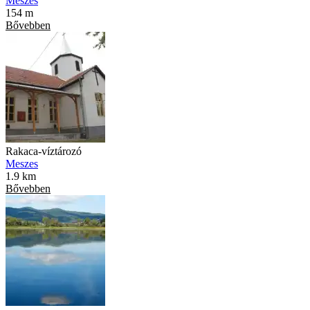
Meszes
154 m
Bővebben
Rakaca-víztározó
Meszes
1.9 km
Bővebben