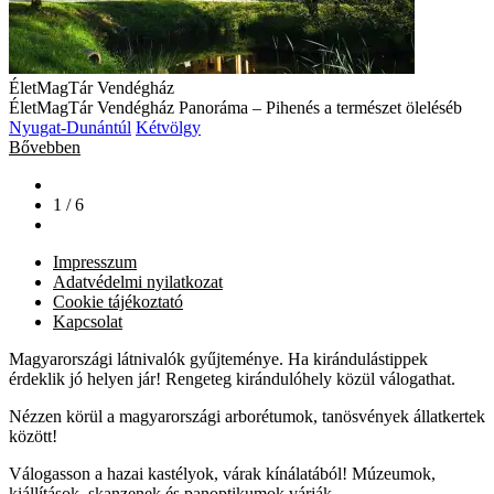
ÉletMagTár Vendégház
ÉletMagTár Vendégház Panoráma – Pihenés a természet öleléséb
Nyugat-Dunántúl
Kétvölgy
Bővebben
1 / 6
Impresszum
Adatvédelmi nyilatkozat
Cookie tájékoztató
Kapcsolat
Magyarországi látnivalók gyűjteménye. Ha kirándulástippek
érdeklik jó helyen jár! Rengeteg kirándulóhely közül válogathat.
Nézzen körül a magyarországi arborétumok, tanösvények állatkertek
között!
Válogasson a hazai kastélyok, várak kínálatából! Múzeumok,
kiállítások, skanzenek és panoptikumok várják.