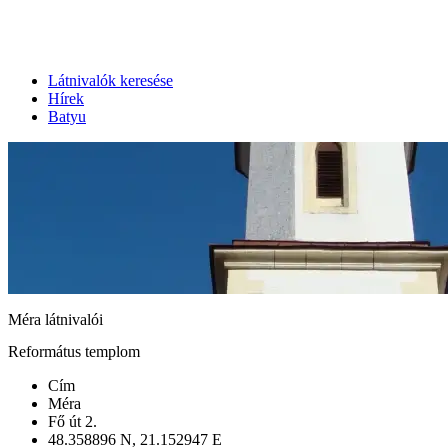
Látnivalók keresése
Hírek
Batyu
Méra látnivalói
Református templom
Cím
Méra
Fő út 2.
48.358896 N, 21.152947 E