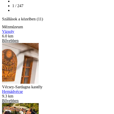
1 / 247
Szállások a közelben (11)
Mézmúzeum
Vizsoly
6.0 km
Bővebben
Vécsey-Sardagna kastély
Hernádvécse
9.3 km
Bővebben