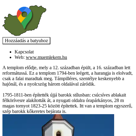
Kapcsolat
Web:
www.muemlekem.hu
A templom elődje, mely a 12. században épült, a 16. században lett
reformátussá. Ez a templom 1794-ben leégett, a harangja is elolvadt,
csak a falai maradtak meg. Támpilléres, szentélye keskenyebb a
hajónál, és a nyolcszög három oldalával záródik.
1795-1811-ben építették újjá barokk stílusban: csúcsíves ablakait
félkörívesre alakították át, a nyugati oldalra órapárkányos, 28 m
magas tornyot 1823-25 között építettek. Itt van a templom egyszerű,
szép barokk kőkeretes bejárata is.