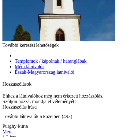
További keresési lehetőségek
Templomok / kápolnák / haranglábak
Méra látnivalói
Észak-Magyarország látnivalói
Hozzászólások
Ehhez a látnivalóhoz még nem érkezett hozzászólás.
Szóljon hozzá, mondja el véleményét!
Hozzászólás írása
További látnivalók a közelben (493)
Purghy-kúria
Méra