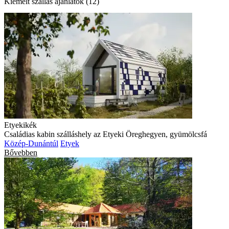
Kiemelt szállás ajánlatok (12)
Etyekikék
Családias kabin szálláshely az Etyeki Öreghegyen, gyümölcsfá
Közép-Dunántúl
Etyek
Bővebben