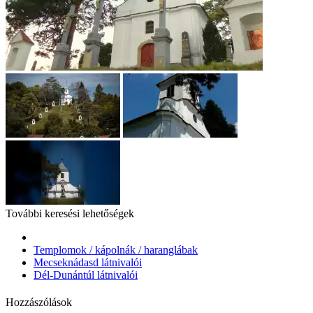
További keresési lehetőségek
Templomok / kápolnák / haranglábak
Mecseknádasd látnivalói
Dél-Dunántúl látnivalói
Hozzászólások