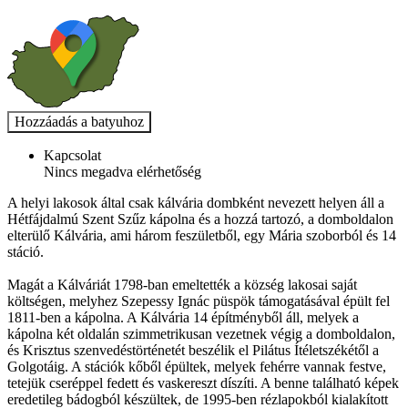
Kapcsolat
Nincs megadva elérhetőség
A helyi lakosok által csak kálvária dombként nevezett helyen áll a
Hétfájdalmú Szent Szűz kápolna és a hozzá tartozó, a domboldalon
elterülő Kálvária, ami három feszületből, egy Mária szoborból és 14
stáció.
Magát a Kálváriát 1798-ban emeltették a község lakosai saját
költségen, melyhez Szepessy Ignác püspök támogatásával épült fel
1811-ben a kápolna. A Kálvária 14 építményből áll, melyek a
kápolna két oldalán szimmetrikusan vezetnek végig a domboldalon,
és Krisztus szenvedéstörténetét beszélik el Pilátus Ítéletszékétől a
Golgotáig. A stációk kőből épültek, melyek fehérre vannak festve,
tetejük cseréppel fedett és vaskereszt díszíti. A benne található képek
eredetileg bádogból készültek, de 1995-ben rézlapokból kialakított