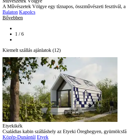
Művészetek Völgye
A Művészetek Völgye egy tíznapos, összművészeti fesztivál, a
Balaton
Kapolcs
Bővebben
1 / 6
Kiemelt szállás ajánlatok (12)
Etyekikék
Családias kabin szálláshely az Etyeki Öreghegyen, gyümölcsfá
Közép-Dunántúl
Etyek