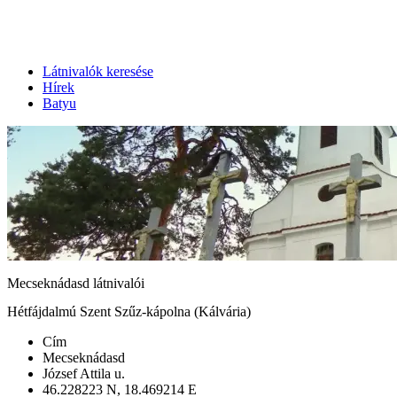
Látnivalók keresése
Hírek
Batyu
Mecseknádasd látnivalói
Hétfájdalmú Szent Szűz-kápolna (Kálvária)
Cím
Mecseknádasd
József Attila u.
46.228223 N, 18.469214 E