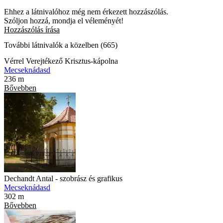
Ehhez a látnivalóhoz még nem érkezett hozzászólás.
Szóljon hozzá, mondja el véleményét!
Hozzászólás írása
További látnivalók a közelben (665)
Vérrel Verejtékező Krisztus-kápolna
Mecseknádasd
236 m
Bővebben
Dechandt Antal - szobrász és grafikus
Mecseknádasd
302 m
Bővebben