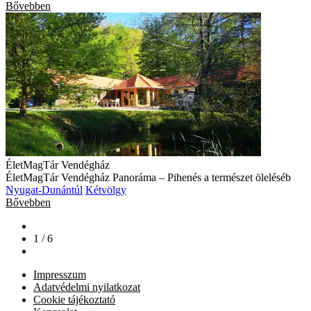
Bővebben
ÉletMagTár Vendégház
ÉletMagTár Vendégház Panoráma – Pihenés a természet öleléséb
Nyugat-Dunántúl
Kétvölgy
Bővebben
1 / 6
Impresszum
Adatvédelmi nyilatkozat
Cookie tájékoztató