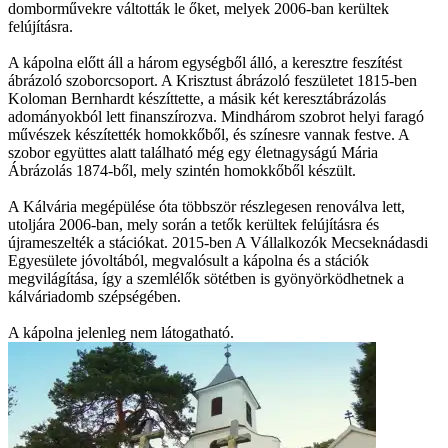
domborművekre váltották le őket, melyek 2006-ban kerültek
felújításra.
A kápolna előtt áll a három egységből álló, a keresztre feszítést
ábrázoló szoborcsoport. A Krisztust ábrázoló feszületet 1815-ben
Koloman Bernhardt készíttette, a másik két keresztábrázolás
adományokból lett finanszírozva. Mindhárom szobrot helyi faragó
művészek készítették homokkőből, és színesre vannak festve. A
szobor együttes alatt található még egy életnagyságú Mária
Ábrázolás 1874-ből, mely szintén homokkőből készült.
A Kálvária megépülése óta többször részlegesen renoválva lett,
utoljára 2006-ban, mely során a tetők kerültek felújításra és
újrameszelték a stációkat. 2015-ben A Vállalkozók Mecseknádasdi
Egyesülete jóvoltából, megvalósult a kápolna és a stációk
megvilágítása, így a szemlélők sötétben is gyönyörködhetnek a
kálváriadomb szépségében.
A kápolna jelenleg nem látogatható.