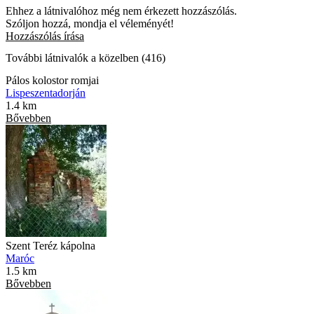
Ehhez a látnivalóhoz még nem érkezett hozzászólás.
Szóljon hozzá, mondja el véleményét!
Hozzászólás írása
További látnivalók a közelben (416)
Pálos kolostor romjai
Lispeszentadorján
1.4 km
Bővebben
Szent Teréz kápolna
Maróc
1.5 km
Bővebben