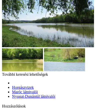
További keresési lehetőségek
Horgászvizek
Maróc látnivalói
Nyugat-Dunántúl látnivalói
Hozzászólások