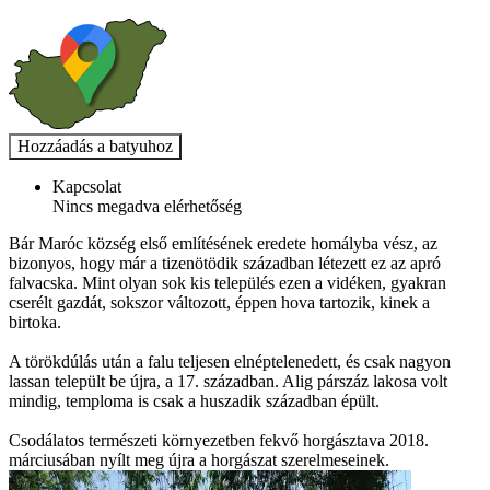
Kapcsolat
Nincs megadva elérhetőség
Bár Maróc község első említésének eredete homályba vész, az
bizonyos, hogy már a tizenötödik században létezett ez az apró
falvacska. Mint olyan sok kis település ezen a vidéken, gyakran
cserélt gazdát, sokszor változott, éppen hova tartozik, kinek a
birtoka.
A törökdúlás után a falu teljesen elnéptelenedett, és csak nagyon
lassan települt be újra, a 17. században. Alig párszáz lakosa volt
mindig, temploma is csak a huszadik században épült.
Csodálatos természeti környezetben fekvő horgásztava 2018.
márciusában nyílt meg újra a horgászat szerelmeseinek.