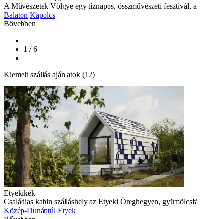
A Művészetek Völgye egy tíznapos, összművészeti fesztivál, a
Balaton
Kapolcs
Bővebben
1 / 6
Kiemelt szállás ajánlatok (12)
Etyekikék
Családias kabin szálláshely az Etyeki Öreghegyen, gyümölcsfá
Közép-Dunántúl
Etyek