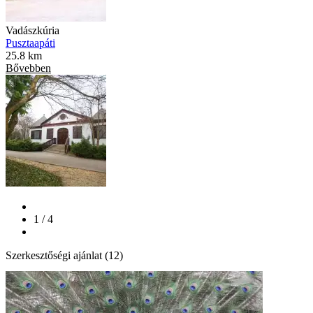
Vadászkúria
Pusztaapáti
25.8 km
Bővebben
1 / 4
Szerkesztőségi ajánlat (12)