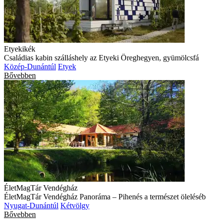
Etyekikék
Családias kabin szálláshely az Etyeki Öreghegyen, gyümölcsfá
Közép-Dunántúl
Etyek
Bővebben
ÉletMagTár Vendégház
ÉletMagTár Vendégház Panoráma – Pihenés a természet öleléséb
Nyugat-Dunántúl
Kétvölgy
Bővebben