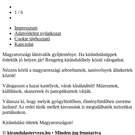
1 / 6
Impresszum
Adatvédelmi nyilatkozat
Cookie tájékoztató
Kapcsolat
Magyarországi látnivalók gyűjteménye. Ha kirándulástippek
érdeklik jó helyen jár! Rengeteg kirándulóhely közül válogathat.
Nézzen körül a magyarországi arborétumok, tanösvények állatkertek
között!
Válogasson a hazai kastélyok, várak kínálatából! Múzeumok,
kiállítások, skanzenek és panoptikumok várják.
Válassza ki, hogy melyik gyógyfürdőben, élményfürdőben szeretne
lazítani! Az erdei túrák mellett kisvasutak is megtalálhatók turisztikai
portálunkon.
Kirándulási ötletek Magyarországon!
© kirandulastervezo.hu • Minden jog fenntartva