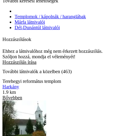
További keresési lehetőségek
Templomok / kápolnák / haranglábak
Márfa látnivalói
Dél-Dunántúl látnivalói
Hozzászólások
Ehhez a látnivalóhoz még nem érkezett hozzászólás.
Szóljon hozzá, mondja el véleményét!
Hozzászólás írása
További látnivalók a közelben (463)
Terehegyi református templom
Harkány
1.9 km
Bővebben