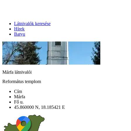
Látnivalók keresése
Hírek
Batyu
Márfa látnivalói
Református templom
Cím
Márfa
Fő u.
45.860000 N, 18.185421 E