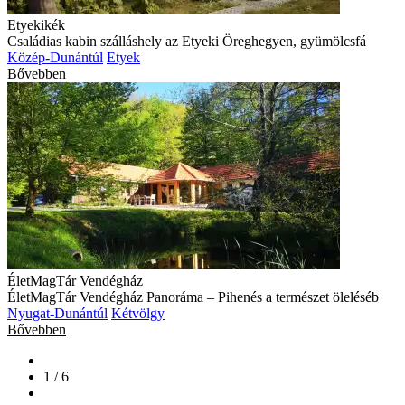
Etyekikék
Családias kabin szálláshely az Etyeki Öreghegyen, gyümölcsfá
Közép-Dunántúl
Etyek
Bővebben
ÉletMagTár Vendégház
ÉletMagTár Vendégház Panoráma – Pihenés a természet öleléséb
Nyugat-Dunántúl
Kétvölgy
Bővebben
1 / 6