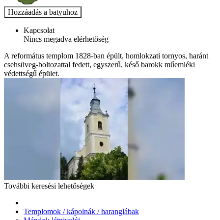
Kapcsolat
Nincs megadva elérhetőség
A református templom 1828-ban épült, homlokzati tornyos, haránt
csehsüveg-boltozattal fedett, egyszerű, késő barokk műemléki
védettségű épület.
További keresési lehetőségek
Templomok / kápolnák / haranglábak