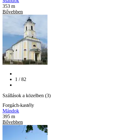
Mándok
353 m
Bővebben
1 / 82
Szállások a közelben (3)
Forgách-kastély
Mándok
395 m
Bővebben