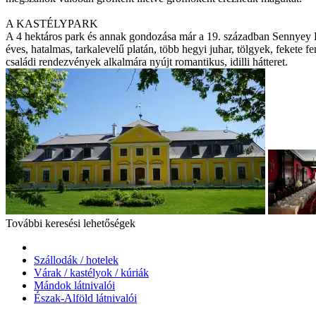
A KASTÉLYPARK
A 4 hektáros park és annak gondozása már a 19. században Sennyey El
éves, hatalmas, tarkalevelű platán, több hegyi juhar, tölgyek, fekete f
családi rendezvények alkalmára nyújt romantikus, idilli hátteret.
További keresési lehetőségek
Szállodák / hotelek
Várak / kastélyok / kúriák
Mándok látnivalói
Észak-Alföld látnivalói