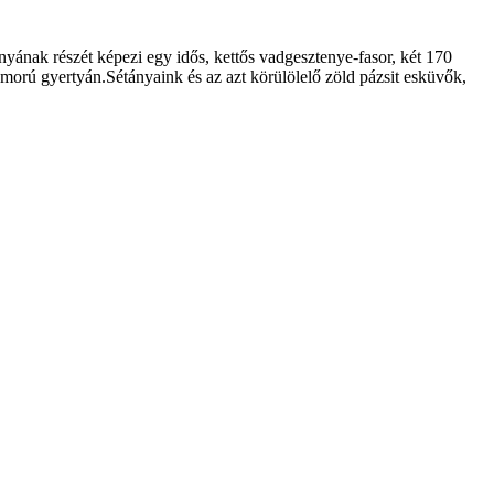
ának részét képezi egy idős, kettős vadgesztenye-fasor, két 170
szomorú gyertyán.Sétányaink és az azt körülölelő zöld pázsit esküvők,