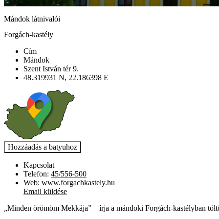
Mándok látnivalói
Forgách-kastély
Cím
Mándok
Szent István tér 9.
48.319931 N, 22.186398 E
Kapcsolat
Telefon:
45/556-500
Web:
www.forgachkastely.hu
Email küldése
„Minden örömöm Mekkája” – írja a mándoki Forgách-kastélyban töltö