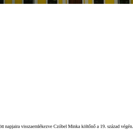
tt napjaira visszaemlékezve Czóbel Minka költőnő a 19. század végén