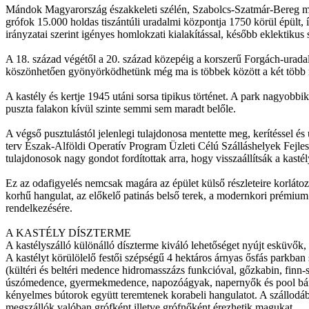
Mándok Magyarország északkeleti szélén, Szabolcs-Szatmár-Bereg meg
grófok 15.000 holdas tiszántúli uradalmi központja 1750 körül épült, 
irányzatai szerint igényes homlokzati kialakítással, később eklektikus 
A 18. század végétől a 20. század közepéig a korszerű Forgách-uradal
köszönhetően gyönyörködhetünk még ma is többek között a két több m
A kastély és kertje 1945 utáni sorsa tipikus történet. A park nagyobbi
puszta falakon kívül szinte semmi sem maradt belőle.
A végső pusztulástól jelenlegi tulajdonosa mentette meg, kerítéssel és
terv Észak-Alföldi Operatív Program Üzleti Célú Szálláshelyek Fejles
tulajdonosok nagy gondot fordítottak arra, hogy visszaállítsák a kastél
Ez az odafigyelés nemcsak magára az épület külső részleteire korlátozód
korhű hangulat, az előkelő patinás belső terek, a modernkori prémium
rendelkezésére.
A KASTÉLY DÍSZTERME
A kastélyszálló különálló díszterme kiváló lehetőséget nyújt esküvők
A kastélyt körülölelő festői szépségű 4 hektáros árnyas ősfás parkba
(kültéri és beltéri medence hidromasszázs funkcióval, gőzkabin, finn-s
úszómedence, gyermekmedence, napozóágyak, napernyők és pool bár) töké
kényelmes bútorok együtt teremtenek korabeli hangulatot. A szállodában
megszállók valóban grófként illetve grófnőként érezhetik magukat.