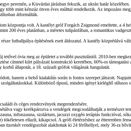
ye peremén, a Kisvárdai járásban fekszik, az ukrán határ közelében. 
így több mint kétszáz ötven éves múlttal rendelkezik. Az impozáns megje
stílusban átformálták.
om központja volt. A kastélyt gróf Forgách Zsigmond emeltette, a 4 he
int 200 éves platánban, a méretes tulipánfában, a romantikus vadgesz
k része futballpálya építésének esett áldozatul. A kastély közprédává vál
 új tetővel óvta meg az épületet a további pusztulástól. 2010-ben megkezd
ztése címmel kiírt pályázati konstrukció keretében, 60%-os támogatási 
y korhű állapotát, a 18. századi grófok világának hangulatát.
ott, hanem a belső kialakítás során is fontos szerepet játszott. Napjain
 szolgáltatásokkal. Különböző típusú, minden igényt kielégítő stílusos
, családi és céges rendezvények megrendezésére.
n sétálva vagy kerékpározva a vendégek megcsodálhatják a természet tem
zauna, infraszauna, szolárium, jacuzzi oxygén terápiás funkcióval, sóka
letesen ellazít, kikapcsol. A grófi életérzéshez az étteremben fensége
 tizenkét vendégszobát alakítottak ki 24 férőhellyel, mely 36-ra bővíthe