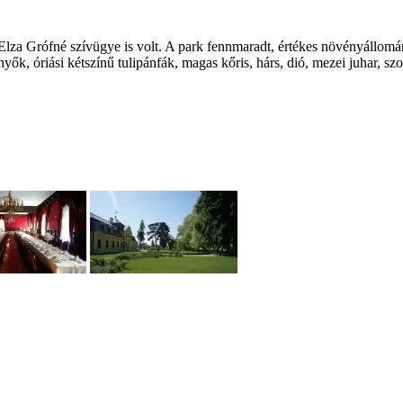
za Grófné szívügye is volt. A park fennmaradt, értékes növényállomány
enyők, óriási kétszínű tulipánfák, magas kőris, hárs, dió, mezei juhar, 