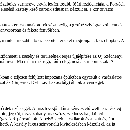
Szabolcs vármegye egyik legfontosabb főúri rezidenciája, a Forgách
lenésű kastély késő barokk stílusban készült el, a kor divatos
ktáros kert és annak gondozása pedig a grófné szívügye volt, ennek
tenyesorban és fekete fenyőkben.
t, minden mozdítható és beépített értékét megrongálták és ellopták. A
ődhetett a kastély és területének teljes újjáépítése az Új Széchenyi
aránnyal. Ma már ismét régi, főúri eleganciájában pompázik. A
kban a teljesen felújított impozáns épületben egyesült a varázslatos
 szobák (Superior, DeLuxe, Lakosztály) állnak a vendégek
érdek szépségét. A friss levegő után a kényeztető wellness részleg
bin, jégkút, dézsazuhany, masszázs, wellness bár, kültéri
s ízek párosulnak. A belső terek, a csillárok és a patinás, ám
tő. A kastély luxus színvonalú kivitelezésben készült el, az itt