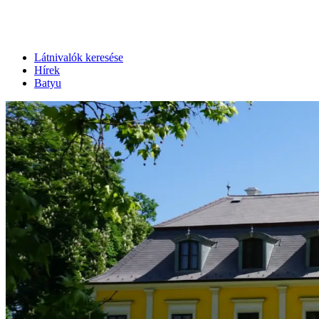
Látnivalók keresése
Hírek
Batyu