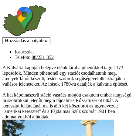
Kapcsolat
Telefon:
88/231-352
A Kálvária kapuján belépve elénk tárul a pihenőkkel tagolt 173
lépcsőfok. Minden pihenőnél egy stációt csodálhatunk meg,
amelyek fából készült, festett szobrok segítségével illusztrálják a
vallásos jeleneteket. Az írások 1780-ra datálják a kálvária építését.
A hat kápolnaszerű stáció vasrács mögött csaknem ember nagyságú,
fa szobrokkal jeleníti meg a fájdalmas Rózsafüzér öt titkát. A
keresztút feljáratánál ma is álló két kőszobrot az úgynevezett
„amerikai keresztet” és a Fájdalmas Szűz szobrát 1901-ben
adományokból állították.