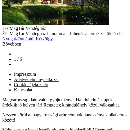
ÉletMagTár Vendégház
ÉletMagTár Vendégház Panoráma – Pihenés a természet öleléséb
Nyugat-Dunántúl
Kétvölgy
Bővebben
1 / 6
Impresszum
Adatvédelmi nyilatkozat
Cookie tájékoztató
Kapcsolat
Magyarországi látnivalók gyűjteménye. Ha kirándulástippek
érdeklik jó helyen jár! Rengeteg kirándulóhely közül válogathat.
Nézzen körül a magyarországi arborétumok, tanösvények állatkertek
között!
Válogasson a hazai kastélyok, várak kínálatából! Múzeumok,