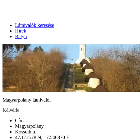
Látnivalók keresése
Hírek
Batyu
Magyarpolány látnivalói
Kálvária
Cím
Magyarpolány
Kossuth u.
47.172578 N, 17.546870 E