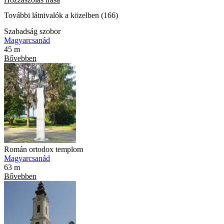
További látnivalók a közelben (166)
Szabadság szobor
Magyarcsanád
45 m
Bővebben
Román ortodox templom
Magyarcsanád
63 m
Bővebben