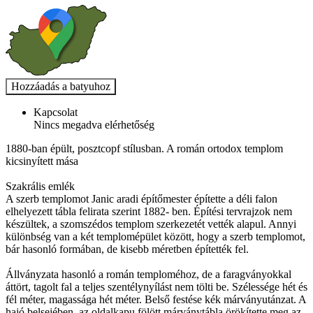
Kapcsolat
Nincs megadva elérhetőség
1880-ban épült, posztcopf stílusban. A román ortodox templom
kicsinyített mása
Szakrális emlék
A szerb templomot Janic aradi építőmester építette a déli falon
elhelyezett tábla felirata szerint 1882- ben. Építési tervrajzok nem
készültek, a szomszédos templom szerkezetét vették alapul. Annyi
különbség van a két templomépület között, hogy a szerb templomot,
bár hasonló formában, de kisebb méretben építették fel.
Állványzata hasonló a román temploméhoz, de a faragványokkal
áttört, tagolt fal a teljes szentélynyílást nem tölti be. Szélessége hét és
fél méter, magassága hét méter. Belső festése kék márványutánzat. A
hajó belsejében, az oldalkapu fölött márványtábla örökítette meg az