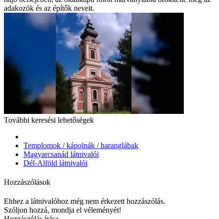
adakozók és az építők neveit.
További keresési lehetőségek
Templomok / kápolnák / haranglábak
Magyarcsanád látnivalói
Dél-Alföld látnivalói
Hozzászólások
Ehhez a látnivalóhoz még nem érkezett hozzászólás.
Szóljon hozzá, mondja el véleményét!
Hozzászólás írása