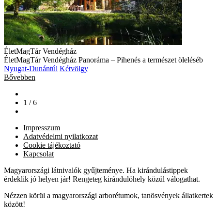
ÉletMagTár Vendégház
ÉletMagTár Vendégház Panoráma – Pihenés a természet öleléséb
Nyugat-Dunántúl
Kétvölgy
Bővebben
1 / 6
Impresszum
Adatvédelmi nyilatkozat
Cookie tájékoztató
Kapcsolat
Magyarországi látnivalók gyűjteménye. Ha kirándulástippek
érdeklik jó helyen jár! Rengeteg kirándulóhely közül válogathat.
Nézzen körül a magyarországi arborétumok, tanösvények állatkertek
között!