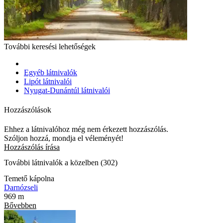
További keresési lehetőségek
Egyéb látnivalók
Lipót látnivalói
Nyugat-Dunántúl látnivalói
Hozzászólások
Ehhez a látnivalóhoz még nem érkezett hozzászólás.
Szóljon hozzá, mondja el véleményét!
Hozzászólás írása
További látnivalók a közelben (302)
Temető kápolna
Darnózseli
969 m
Bővebben