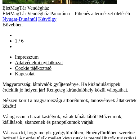
ÉletMagTár Vendégház
ÉletMagTár Vendégház Panoráma – Pihenés a természet öleléséb
Nyugat-Dunántúl
Kétvölgy
Bővebben
1 / 6
Impresszum
Adatvédelmi nyilatkozat
Cookie tájékoztató
Kapcsolat
Magyarországi látnivalók gyűjteménye. Ha kirándulástippek
érdeklik jó helyen jár! Rengeteg kirándulóhely közül válogathat.
Nézzen körül a magyarországi arborétumok, tanösvények állatkertek
között!
Válogasson a hazai kastélyok, várak kínálatából! Múzeumok,
kiállítások, skanzenek és panoptikumok várják.
Válassza ki, hogy melyik gyógyfürdőben, élményfürdőben szeretne
lazítani! Az erdei túrák mellett kisvasutak is megtalálhatók turisztikai