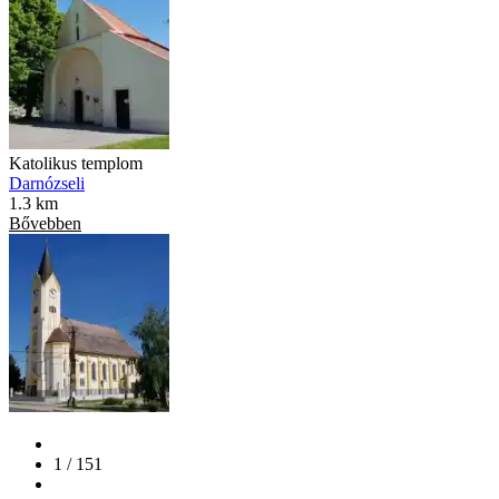
Katolikus templom
Darnózseli
1.3 km
Bővebben
1 / 151