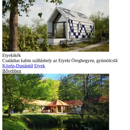
Etyekikék
Családias kabin szálláshely az Etyeki Öreghegyen, gyümölcsfá
Közép-Dunántúl
Etyek
Bővebben