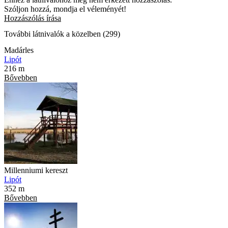
Szóljon hozzá, mondja el véleményét!
Hozzászólás írása
További látnivalók a közelben (299)
Madárles
Lipót
216 m
Bővebben
Millenniumi kereszt
Lipót
352 m
Bővebben