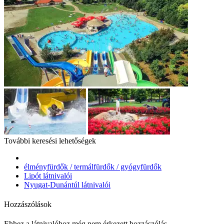
További keresési lehetőségek
élményfürdők / termálfürdők / gyógyfürdők
Lipót látnivalói
Nyugat-Dunántúl látnivalói
Hozzászólások
Ehhez a látnivalóhoz még nem érkezett hozzászólás.