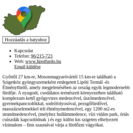
Kapcsolat
Telefon:
96/215-723
Web:
www.lipotfurdo.hu
Email küldése
Győrtől 27 km-re, Mosonmagyaróvártól 15 km-re található a
Szigetköz gyöngyszemeként emlegetett Lipóti Termál -és
Élményfürdő, amely megjelenésében az ország egyik legmodernebb
fürdője. A nyugodt, csodálatos természeti környezetben található
komplexum kettő gyógyvizes medencével, úszómedencével,
gyermekpancsolókkal, sodrófolyosóval, pezsgőfürdővel,
masszázselemekkel teli élménymedencével, egy 1200 m2-es
strandmedencével, (melyhez hullámmedence, vízi vidám park, óriás
csúszdák kapcsolódnak ) és egy külön kis szigeten elhelyezett
vízimalom – finn szaunával várja a fürdőzni vágyókat.