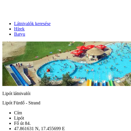
Látnivalók keresése
Hírek
Batyu
Lipót látnivalói
Lipót Fürdő - Strand
Cím
Lipót
Fő út 84.
47.861631 N, 17.455699 E