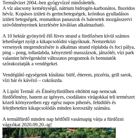
Termálvizet 2004.-ben gyógyvízzé minősítették.
A víz alacsony keménységű, nátrium hidrogén-karbonátos, fluoridos
hévíz. Kopásos izületi és gerincbetegségek, krónikus gyulladásos
izületi betegségek, reumatikus panaszok és balesetek mozgásszervi
szövődményeinek kezelésére kiválóan alkalmazható.
A 10 hektár gyönyörű élő füves strand a fürdőzésen kívül számos
lehetőséget nyújt a kikapcsolódni vágyóknak. Nemzetközi
versenyek megrendezésére is alkalmas strand röplabda és foci pálya,
ping – pong, tollaslabda, kényeztető masszázsok, játszótér, vízi park
valamint hétvégenként változatos programok és bemutatók
szórakoztatják a vendégeket.
Vendéglátó egységeink kínálata: büfé, étterem, pizzéria, grill sarok,
vízi bár és kávézó – cukrászda.
A Lipóti Termál -és Élményfürdőben eltöltött nap nemcsak
fürdőélmény, hanem az igényes, csodálatos virágokkal teli természet
közeli környezetben egy egész napos pihenés, felüdülés és
felejthetetlen kikapcsolódás minden korosztály számára.
A termálfürdő minden nap hétfőtől vasárnapig várja a fürdőzni
vágyókat 2020.09.20.-ig!