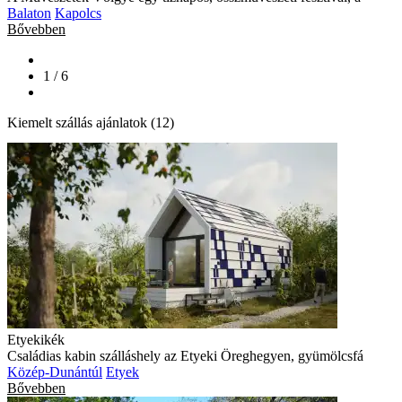
Balaton
Kapolcs
Bővebben
1 / 6
Kiemelt szállás ajánlatok (12)
Etyekikék
Családias kabin szálláshely az Etyeki Öreghegyen, gyümölcsfá
Közép-Dunántúl
Etyek
Bővebben