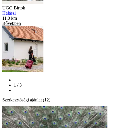
UGO Birtok
Halászi
11.0 km
Bővebben
1 / 3
Szerkesztőségi ajánlat (12)