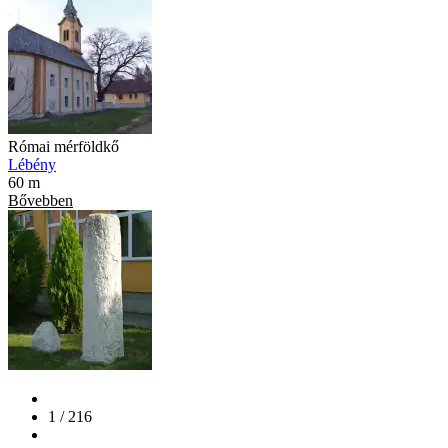
Római mérföldkő
Lébény
60 m
Bővebben
1 / 216