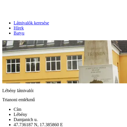
Látnivalók keresése
Hírek
Batyu
Lébény látnivalói
Trianoni emlékmű
Cím
Lébény
Damjanich u.
47.736187 N, 17.385860 E