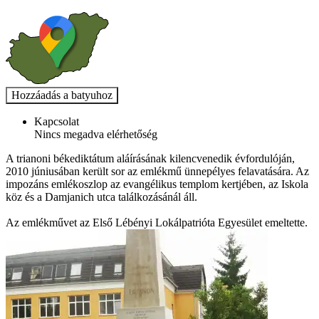
Kapcsolat
Nincs megadva elérhetőség
A trianoni békediktátum aláírásának kilencvenedik évfordulóján,
2010 júniusában került sor az emlékmű ünnepélyes felavatására. Az
impozáns emlékoszlop az evangélikus templom kertjében, az Iskola
köz és a Damjanich utca találkozásánál áll.
Az emlékművet az Első Lébényi Lokálpatrióta Egyesület emeltette.