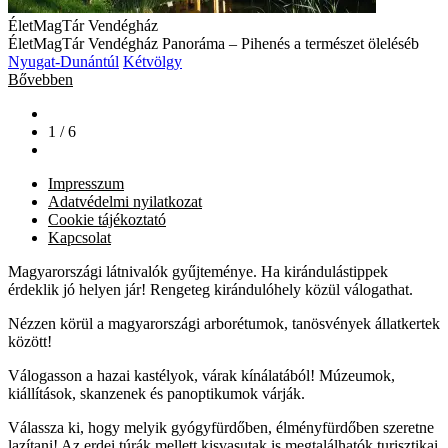
ÉletMagTár Vendégház
ÉletMagTár Vendégház Panoráma – Pihenés a természet öleléséb
Nyugat-Dunántúl
Kétvölgy
Bővebben
1 / 6
Impresszum
Adatvédelmi nyilatkozat
Cookie tájékoztató
Kapcsolat
Magyarországi látnivalók gyűjteménye. Ha kirándulástippek
érdeklik jó helyen jár! Rengeteg kirándulóhely közül válogathat.
Nézzen körül a magyarországi arborétumok, tanösvények állatkertek
között!
Válogasson a hazai kastélyok, várak kínálatából! Múzeumok,
kiállítások, skanzenek és panoptikumok várják.
Válassza ki, hogy melyik gyógyfürdőben, élményfürdőben szeretne
lazítani! Az erdei túrák mellett kisvasutak is megtalálhatók turisztikai