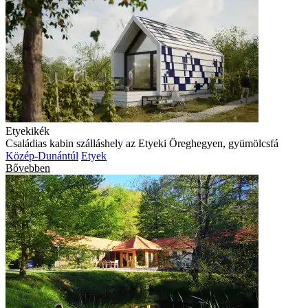
Etyekikék
Családias kabin szálláshely az Etyeki Öreghegyen, gyümölcsfá
Közép-Dunántúl
Etyek
Bővebben