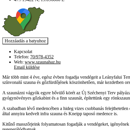
Kapcsolat
Telefon:
70/978-4352
Web:
www.szaunahaz.hu
Email küldése
Már több mint 4 éve, egész évben fogadja vendégeit a Leányfalui Te
színvonalú szauna és gőzfürdőjének köszönhetően, már kezdetben ors
A szaunázni vágyók egyre bővülő körét az Új Széchenyi Terv pályázat 
gyógynövényes gőzkabint és a finn szaunát, építettünk egy rönkszauná
A szabadban lévő medencében a hideg vizes csobbanás felejthetetlen é
által annyira kedvelt infra szauna és Kneipp taposó medence is.
Kitűnő masszőrjeink folyamatosan fogadják a vendégeket, igényének 
regenerálódhatnak.