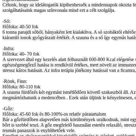
Célunk, hogy az idelátogatók kipihenhessék a mindennapok okozta fes
szolgáltatásaink magas színvonala mind ezt a célt szolgálja.
-Só:
Hőfoka: 40-50 fok
6 tonna parajdi sóból, bányaként lett kialakítva. A só szobáktól eltér
kiáramló ionok gyógyászati értékét. A szauna és a só így egymás hatását
-Infra:
Hőfoka: 40- 70 fok
A szervezet által egy kezelés alatt felhasznált 600-800 Kcal elégetés
egészségmegőrző hatása is rendkívül értékes, mert növeli az immunrends
stressz káros hatásait. Az infra terápia jótékony hatással van a ficamra
-Rönk, Finn:
Hőfoka: 80-110 fok
A szauna fürdőzés két egymást ismétlődően követő szakaszból áll. Az e
megmártózhatunk a medencében . Ezek után üljünk le kényelmesen, eset
-Gőz:
Hőfoka: 45-60 fok és 80-100%-os relatív páratartalom
Bár a gőzfürdőben alapvetően más körülmények uralkodnak, mint egy s
bőrt is szebbé teszi. A gőz megfelelő használat estetén relaxáló, stres
reumás panaszok is enyhíthetőek vele.
Emellett az alvászavarokkal küszködők számára is ajánlott, csökkenti 