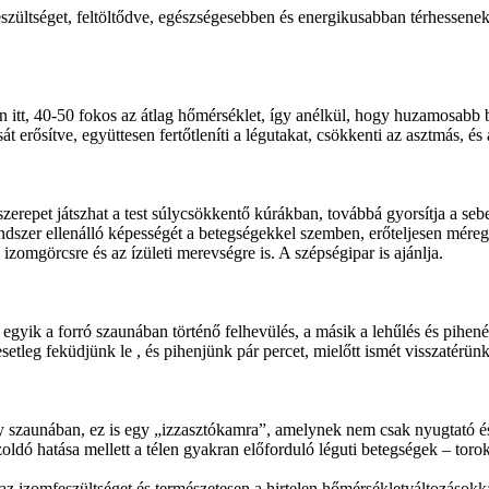
zültséget, feltöltődve, egészségesebben és energikusabban térhessene
ően itt, 40-50 fokos az átlag hőmérséklet, így anélkül, hogy huzamosabb b
 erősítve, együttesen fertőtleníti a légutakat, csökkenti az asztmás, és 
e szerepet játszhat a test súlycsökkentő kúrákban, továbbá gyorsítja a 
zer ellenálló képességét a betegségekkel szemben, erőteljesen méregtele
, izomgörcsre és az ízületi merevségre is. A szépségipar is ajánlja.
gyik a forró szaunában történő felhevülés, a másik a lehűlés és pihené
leg feküdjünk le , és pihenjünk pár percet, mielőtt ismét visszatérün
zaunában, ez is egy „izzasztókamra”, amelynek nem csak nyugtató és r
zzoldó hatása mellett a télen gyakran előforduló léguti betegségek – tor
az izomfeszültséget és természetesen a hirtelen hőmérsékletváltozásokk