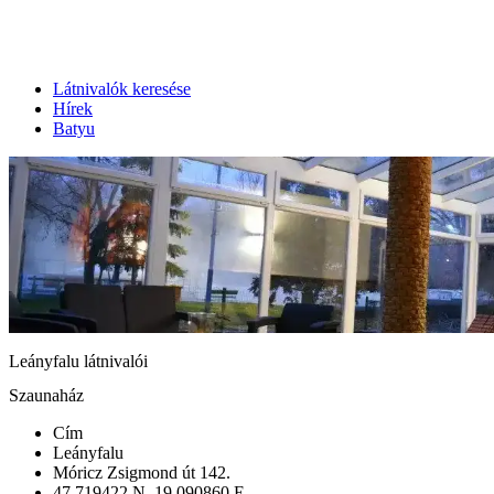
Látnivalók keresése
Hírek
Batyu
Leányfalu látnivalói
Szaunaház
Cím
Leányfalu
Móricz Zsigmond út 142.
47.719422 N, 19.090860 E