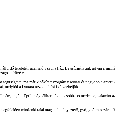
rmálfürdő területén üzemelő Szauna ház. Létesítményünk ugyan a mainá
zágos hírűvé vált.
segítségével ma már kibővített szolgáltatásokkal és nagyobb alapterül
t, melyből a Dunára néző kilátást is élvezhetjük.
lményt nyújt. Épült még télikert, fedett csobbanó medence, valamint a
megfelelően mindenki talál magának kényeztető, gyógyító masszázst. 