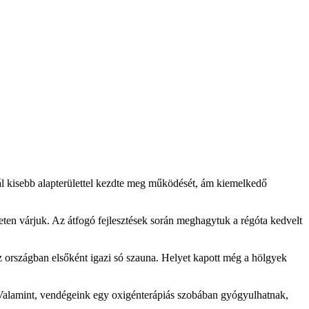
l kisebb alapterülettel kezdte meg működését, ám kiemelkedő
eten várjuk. Az átfogó fejlesztések során meghagytuk a régóta kedvelt
z országban elsőként igazi só szauna. Helyet kapott még a hölgyek
Valamint, vendégeink egy oxigénterápiás szobában gyógyulhatnak,