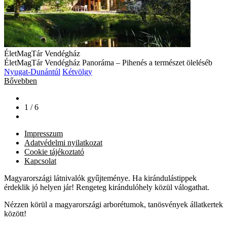
ÉletMagTár Vendégház
ÉletMagTár Vendégház Panoráma – Pihenés a természet öleléséb
Nyugat-Dunántúl
Kétvölgy
Bővebben
1 / 6
Impresszum
Adatvédelmi nyilatkozat
Cookie tájékoztató
Kapcsolat
Magyarországi látnivalók gyűjteménye. Ha kirándulástippek
érdeklik jó helyen jár! Rengeteg kirándulóhely közül válogathat.
Nézzen körül a magyarországi arborétumok, tanösvények állatkertek
között!