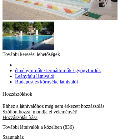
További keresési lehetőségek
élményfürdők / termálfürdők / gyógyfürdők
Leányfalu látnivalói
Budapest és környéke látnivalói
Hozzászólások
Ehhez a látnivalóhoz még nem érkezett hozzászólás.
Szóljon hozzá, mondja el véleményét!
Hozzászólás írása
További látnivalók a közelben (836)
Szaunaház