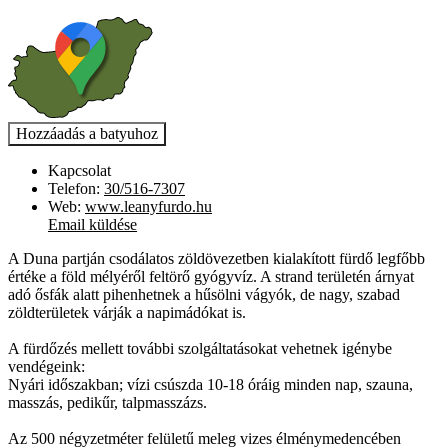
Kapcsolat
Telefon:
30/516-7307
Web:
www.leanyfurdo.hu
Email küldése
A Duna partján csodálatos zöldövezetben kialakított fürdő legfőbb
értéke a föld mélyéről feltörő gyógyvíz. A strand területén árnyat
adó ősfák alatt pihenhetnek a hűsölni vágyók, de nagy, szabad
zöldterületek várják a napimádókat is.
A fürdőzés mellett további szolgáltatásokat vehetnek igénybe
vendégeink:​
Nyári időszakban; vízi csúszda 10-18 óráig minden nap​, szauna,
masszás,​ pedikűr,​ talpmasszázs.
Az 500 négyzetméter felületű meleg vizes élménymedencében