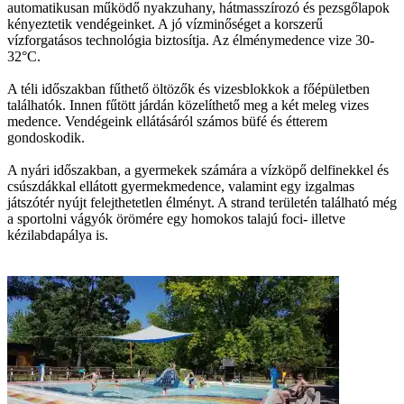
automatikusan működő nyakzuhany, hátmasszírozó és pezsgőlapok
kényeztetik vendégeinket. A jó vízminőséget a korszerű
vízforgatásos technológia biztosítja. Az élménymedence vize 30-
32°C.
A téli időszakban fűthető öltözők és vizesblokkok a főépületben
találhatók. Innen fűtött járdán közelíthető meg a két meleg vizes
medence. Vendégeink ellátásáról számos büfé és étterem
gondoskodik.
A nyári időszakban, a gyermekek számára a vízköpő delfinekkel és
csúszdákkal ellátott gyermekmedence, valamint egy izgalmas
játszótér nyújt felejthetetlen élményt. ​A strand területén található még
a sportolni vágyók örömére egy homokos talajú foci- illetve
kézilabdapálya is.