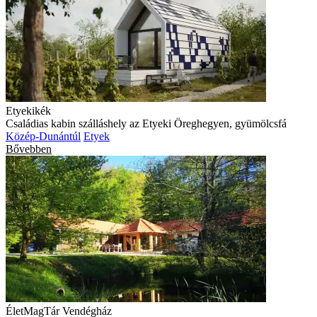
Etyekikék
Családias kabin szálláshely az Etyeki Öreghegyen, gyümölcsfá
Közép-Dunántúl
Etyek
Bővebben
ÉletMagTár Vendégház