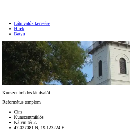
Látnivalók keresése
Hírek
Batyu
Kunszentmiklós látnivalói
Református templom
Cím
Kunszentmiklós
Kálvin tér 2.
47.027081 N, 19.123224 E