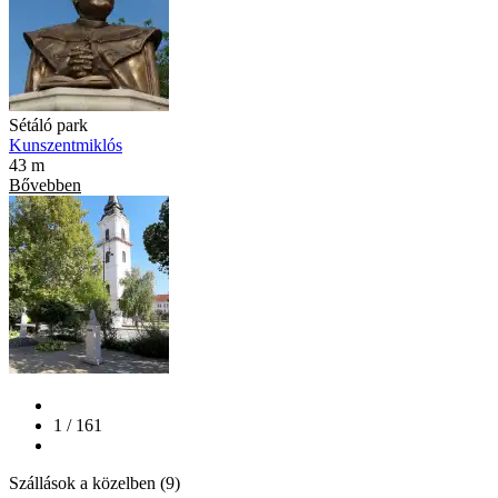
Sétáló park
Kunszentmiklós
43 m
Bővebben
1 / 161
Szállások a közelben (9)