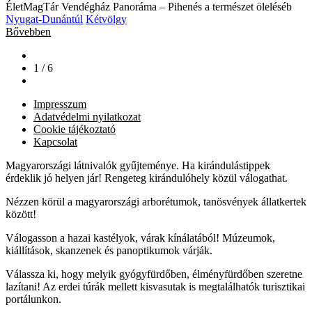
ÉletMagTár Vendégház Panoráma – Pihenés a természet öleléséb
Nyugat-Dunántúl
Kétvölgy
Bővebben
1 / 6
Impresszum
Adatvédelmi nyilatkozat
Cookie tájékoztató
Kapcsolat
Magyarországi látnivalók gyűjteménye. Ha kirándulástippek
érdeklik jó helyen jár! Rengeteg kirándulóhely közül válogathat.
Nézzen körül a magyarországi arborétumok, tanösvények állatkertek
között!
Válogasson a hazai kastélyok, várak kínálatából! Múzeumok,
kiállítások, skanzenek és panoptikumok várják.
Válassza ki, hogy melyik gyógyfürdőben, élményfürdőben szeretne
lazítani! Az erdei túrák mellett kisvasutak is megtalálhatók turisztikai
portálunkon.