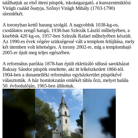
találhatjuk az első itteni püspök, iskolaigazgató, a kunszentmiklósi
Virágh család ősatyja, Szőnyi Virágh Mihály (1703-1790)
síremlékét.
A toronyban kettő harang szolgál. A nagyobbik 1038-kg-os,
csodálatos zengő hangú, 1938-ban Szlezák László műhelyében, a
kisebbik 420 kg-os, 1957-ben Szlezák Rafael műhelyében készült.
Az 1990-es évek végére szükségessé vált a templom felújítása, mely
két ütemben volt lehetséges. A torony 2002-re, míg a templomhajó
2005-re újult meg teljes egészében.
A református parókia 1878-ban épült ekletizáló stílusú sarokházat
Baksay Sándor püspök emeltette, aki itt lelkészkedett 1866-tól.
1904-ben a dunamelléki református egyházkerület püspökévé
választották. A ház homlokzatán emlékét tábla őrzi, melyet halála
50. évfordulóján, 1965-ben állítottak.