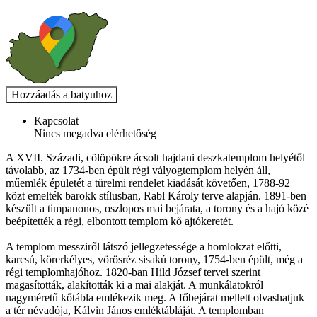
Kapcsolat
Nincs megadva elérhetőség
A XVII. Századi, cölöpökre ácsolt hajdani deszkatemplom helyétől
távolabb, az 1734-ben épült régi vályogtemplom helyén áll,
műemlék épületét a türelmi rendelet kiadását követően, 1788-92
közt emelték barokk stílusban, Rabl Károly terve alapján. 1891-ben
készült a timpanonos, oszlopos mai bejárata, a torony és a hajó közé
beépítették a régi, elbontott templom kő ajtókeretét.
A templom messziről látszó jellegzetessége a homlokzat előtti,
karcsú, körerkélyes, vörösréz sisakú torony, 1754-ben épült, még a
régi templomhajóhoz. 1820-ban Hild József tervei szerint
magasították, alakították ki a mai alakját. A munkálatokról
nagyméretű kőtábla emlékezik meg. A főbejárat mellett olvashatjuk
a tér névadója, Kálvin János emléktábláját. A templomban