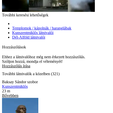
További keresési lehetőségek
Templomok / kápolnák / haranglábak
Kunszentmiklós látnivalói
Dél-Alföld látnivalói
Hozzászólások
Ehhez a látnivalóhoz még nem érkezett hozzászólás.
Szóljon hozzá, mondja el véleményét!
Hozzászólás írása
További látnivalók a közelben (321)
Baksay Sándor szobor
Kunszentmiklós
23 m
Bővebben