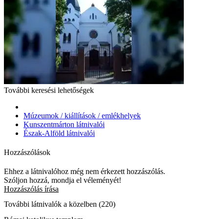
További keresési lehetőségek
Múzeumok / kiállítások / emlékhelyek
Kunszentmárton látnivalói
Észak-Alföld látnivalói
Hozzászólások
Ehhez a látnivalóhoz még nem érkezett hozzászólás.
Szóljon hozzá, mondja el véleményét!
Hozzászólás írása
További látnivalók a közelben (220)