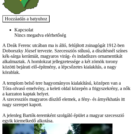
Kapcsolat
Nincs megadva elérhetőség
A Deák Ferenc utcában ma is álló, felújított zsinagógát 1912-ben
Doborszky József tervezte. Szecessziós stílusú, a díszítésnél színes
kék-sárga kerámiát, magyaros virág- és indadíszes ornamentikát
alkalmaztak. A homlokzat jellegzetessége a két zömök torony
közötti bejárati elő-építmény, a lépcsőzetes kialakítás, a nagy
körablak.
A templom belső tere hagyományos kialakítású, középen van a
Tóra-olvasó emelvény, a keleti oldal közepén a frigyszekrény, a nők
a karzaton kaptak helyet.
A szecessziós magyaros díszítő elemek, a fény- és árnyékhatás itt
nagy szerepet kapott.
A jelenleg Bartók-teremként szolgáló épület a magyar szecesszió
egyik kiemelkedő alkotása.