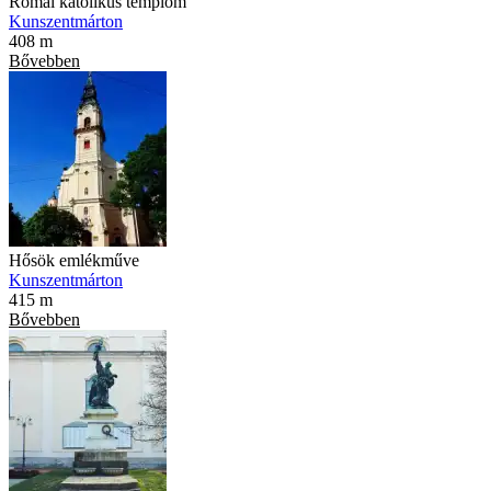
Római katolikus templom
Kunszentmárton
408 m
Bővebben
Hősök emlékműve
Kunszentmárton
415 m
Bővebben