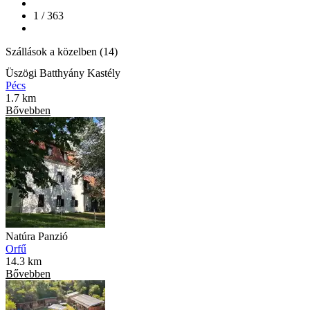
1 / 363
Szállások a közelben (14)
Üszögi Batthyány Kastély
Pécs
1.7 km
Bővebben
Natúra Panzió
Orfű
14.3 km
Bővebben