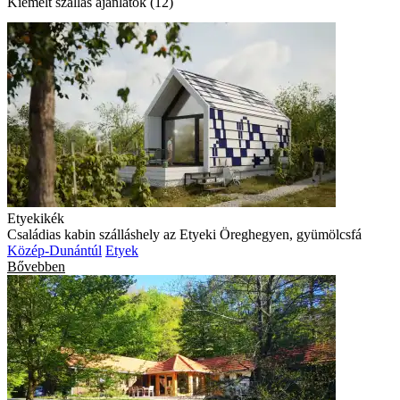
Kiemelt szállás ajánlatok (12)
Etyekikék
Családias kabin szálláshely az Etyeki Öreghegyen, gyümölcsfá
Közép-Dunántúl
Etyek
Bővebben