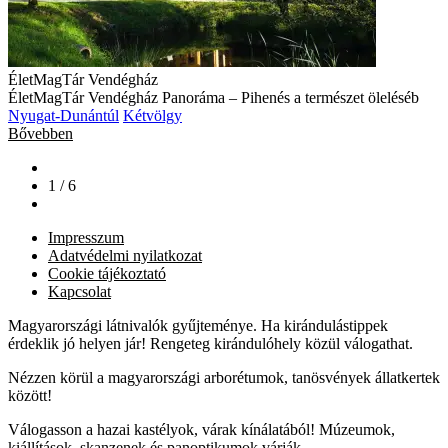
ÉletMagTár Vendégház
ÉletMagTár Vendégház Panoráma – Pihenés a természet öleléséb
Nyugat-Dunántúl
Kétvölgy
Bővebben
1 / 6
Impresszum
Adatvédelmi nyilatkozat
Cookie tájékoztató
Kapcsolat
Magyarországi látnivalók gyűjteménye. Ha kirándulástippek
érdeklik jó helyen jár! Rengeteg kirándulóhely közül válogathat.
Nézzen körül a magyarországi arborétumok, tanösvények állatkertek
között!
Válogasson a hazai kastélyok, várak kínálatából! Múzeumok,
kiállítások, skanzenek és panoptikumok várják.