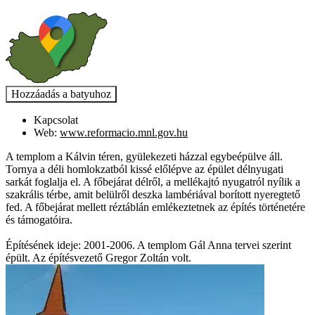
Kapcsolat
Web:
www.reformacio.mnl.gov.hu
A templom a Kálvin téren, gyülekezeti házzal egybeépülve áll.
Tornya a déli homlokzatból kissé előlépve az épület délnyugati
sarkát foglalja el. A főbejárat délről, a mellékajtó nyugatról nyílik a
szakrális térbe, amit belülről deszka lambériával borított nyeregtető
fed. A főbejárat mellett réztáblán emlékeztetnek az építés történetére
és támogatóira.
Építésének ideje: 2001-2006. A templom Gál Anna tervei szerint
épült. Az építésvezető Gregor Zoltán volt.