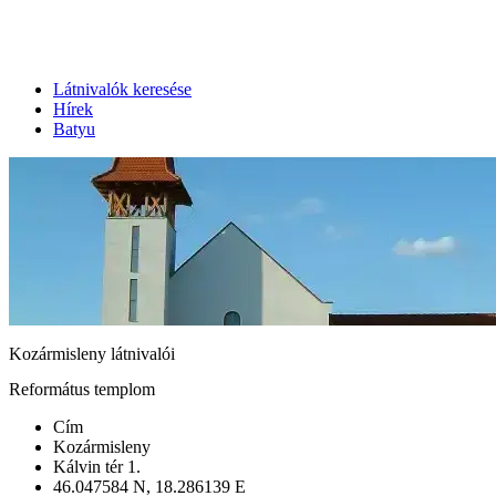
Látnivalók keresése
Hírek
Batyu
Kozármisleny látnivalói
Református templom
Cím
Kozármisleny
Kálvin tér 1.
46.047584 N, 18.286139 E