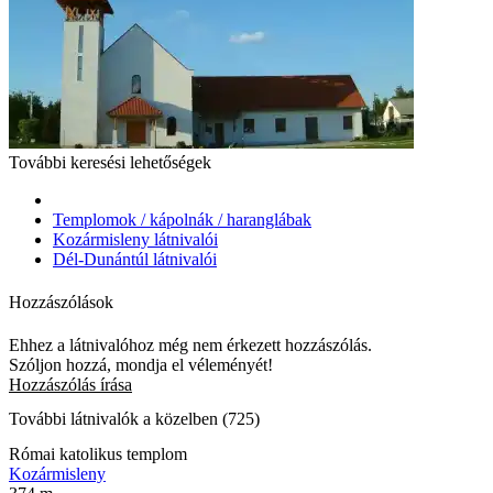
További keresési lehetőségek
Templomok / kápolnák / haranglábak
Kozármisleny látnivalói
Dél-Dunántúl látnivalói
Hozzászólások
Ehhez a látnivalóhoz még nem érkezett hozzászólás.
Szóljon hozzá, mondja el véleményét!
Hozzászólás írása
További látnivalók a közelben (725)
Római katolikus templom
Kozármisleny