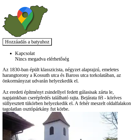
Kapcsolat
Nincs megadva elérhetőség
Az 1830-ban épült klasszicista, négyzet alaprajzú, emeletes
harangtorony a Kossuth utca és Baross utca torkolatában, az
önkormányzat udvarán helyezkedik el.
Az eredeti építményt zsindellyel fedett gúlasisak zárta le,
napjainkban cserépfedés található rajta. Bejárata fél - köríves
süllyesztett tükörben helyezkedik el. A fehér meszelt oldalfalakon
tagolatlan osztópárkány fut körbe.