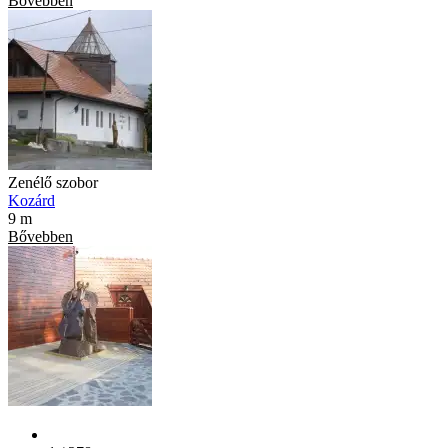
Bővebben
Zenélő szobor
Kozárd
9 m
Bővebben