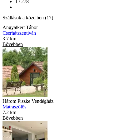
1 / 278
Szállások a közelben (17)
Angyalkert Tábor
Cserhátszentiván
3.7 km
Bővebben
Három Piszke Vendégház
Mátraszőlős
7.2 km
Bővebben