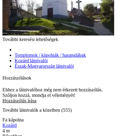
További keresési lehetőségek
Templomok / kápolnák / haranglábak
Kozárd látnivalói
Észak-Magyarország látnivalói
Hozzászólások
Ehhez a látnivalóhoz még nem érkezett hozzászólás.
Szóljon hozzá, mondja el véleményét!
Hozzászólás írása
További látnivalók a közelben (555)
Fa kápolna
Kozárd
4 m