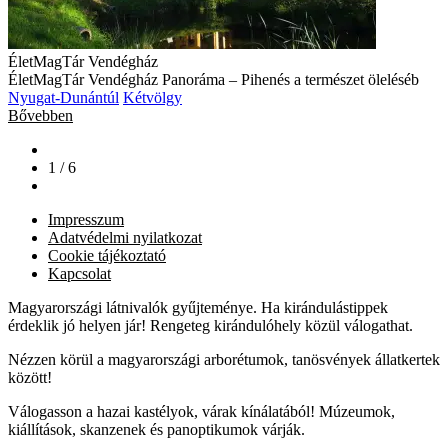
ÉletMagTár Vendégház
ÉletMagTár Vendégház Panoráma – Pihenés a természet öleléséb
Nyugat-Dunántúl
Kétvölgy
Bővebben
1 / 6
Impresszum
Adatvédelmi nyilatkozat
Cookie tájékoztató
Kapcsolat
Magyarországi látnivalók gyűjteménye. Ha kirándulástippek
érdeklik jó helyen jár! Rengeteg kirándulóhely közül válogathat.
Nézzen körül a magyarországi arborétumok, tanösvények állatkertek
között!
Válogasson a hazai kastélyok, várak kínálatából! Múzeumok,
kiállítások, skanzenek és panoptikumok várják.