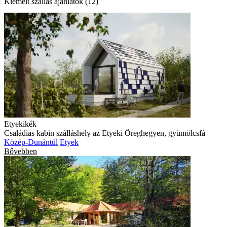
Kiemelt szállás ajánlatok (12)
Etyekikék
Családias kabin szálláshely az Etyeki Öreghegyen, gyümölcsfá
Közép-Dunántúl
Etyek
Bővebben