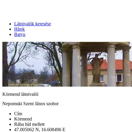
Látnivalók keresése
Hírek
Batyu
Körmend látnivalói
Nepomuki Szent János szobor
Cím
Körmend
Rába híd mellett
47.005062 N, 16.608496 E