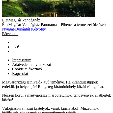
ÉletMagTár Vendégház
ÉletMagTár Vendégház Panoráma – Pihenés a természet öleléséb
Nyugat-Dunántúl
Kétvölgy
Bővebben
1 / 6
Impresszum
Adatvédelmi nyilatkozat
Cookie tájékoztató
Kapcsolat
Magyarországi látnivalók gyűjteménye. Ha kirándulástippek
érdeklik jó helyen jár! Rengeteg kirándulóhely közül válogathat.
Nézzen körül a magyarországi arborétumok, tanösvények állatkertek
között!
Válogasson a hazai kastélyok, várak kínálatából! Múzeumok,
kiállítások, skanzenek és panoptikumok várják.