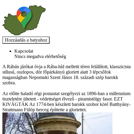
Kapcsolat
Nincs megadva elérhetőség
A Rábán járókat óvja a Rába-híd melletti téren felállított, klasszicista
stílusú, oszlopos, dór főpárkányú gloriett alatt 3 lépcsőfok
magasságban Nepomuki Szent János 18. századi szép barokk
szobra.
Az előtte haladó régi postautat szegélyezi az 1896-ban a millennium
tiszteletére ültetett - védettséget élvező - piramistölgy fasor. EZT
KIVÁGTÁK Az 1774-ben készített barokk szobor köré Batthyány-
Strattmann Fülöp herceg építtette a gloriettet.