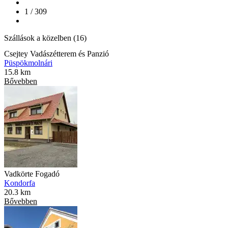
1 / 309
Szállások a közelben (16)
Csejtey Vadászétterem és Panzió
Püspökmolnári
15.8 km
Bővebben
Vadkörte Fogadó
Kondorfa
20.3 km
Bővebben