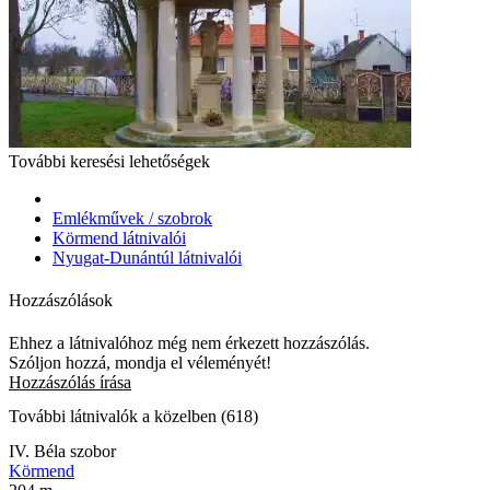
További keresési lehetőségek
Emlékművek / szobrok
Körmend látnivalói
Nyugat-Dunántúl látnivalói
Hozzászólások
Ehhez a látnivalóhoz még nem érkezett hozzászólás.
Szóljon hozzá, mondja el véleményét!
Hozzászólás írása
További látnivalók a közelben (618)
IV. Béla szobor
Körmend