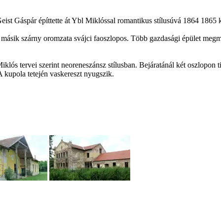
 Geist Gáspár építtette át Ybl Miklóssal romantikus stílusúvá 1864 1865 
a másik szárny oromzata svájci faoszlopos. Több gazdasági épület megma
iklós tervei szerint neoreneszánsz stílusban. Bejáratánál két oszlopon t
 A kupola tetején vaskereszt nyugszik.