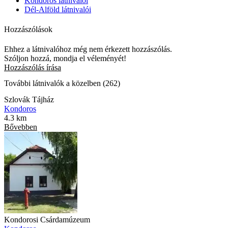
Kondoros látnivalói
Dél-Alföld látnivalói
Hozzászólások
Ehhez a látnivalóhoz még nem érkezett hozzászólás.
Szóljon hozzá, mondja el véleményét!
Hozzászólás írása
További látnivalók a közelben (262)
Szlovák Tájház
Kondoros
4.3 km
Bővebben
Kondorosi Csárdamúzeum