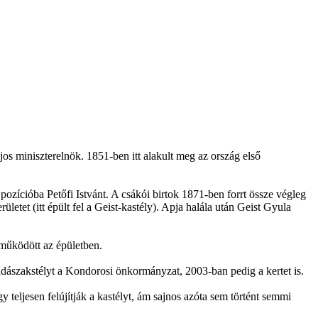
os miniszterelnök. 1851-ben itt alakult meg az ország első
ti pozícióba Petőfi Istvánt. A csákói birtok 1871-ben forrt össze végleg
tet (itt épült fel a Geist-kastély). Apja halála után Geist Gyula
 működött az épületben.
vadászakstélyt a Kondorosi önkormányzat, 2003-ban pedig a kertet is.
gy teljesen felújítják a kastélyt, ám sajnos azóta sem történt semmi