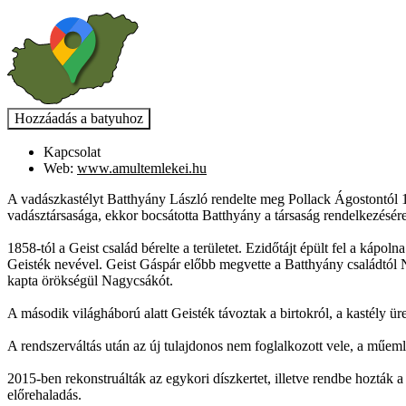
Kapcsolat
Web:
www.amultemlekei.hu
A vadászkastélyt Batthyány László rendelte meg Pollack Ágostontól 18
vadásztársasága, ekkor bocsátotta Batthyány a társaság rendelkezésére 
1858-tól a Geist család bérelte a területet. Ezidőtájt épült fel a kápoln
Geisték nevével. Geist Gáspár előbb megvette a Batthyány családtól Na
kapta örökségül Nagycsákót.
A második világháború alatt Geisték távoztak a birtokról, a kastély ü
A rendszerváltás után az új tulajdonos nem foglalkozott vele, a műeml
2015-ben rekonstruálták az egykori díszkertet, illetve rendbe hozták a k
előrehaladás.