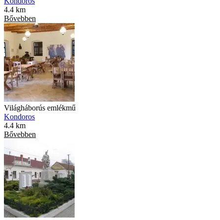
Kondoros
4.4 km
Bővebben
Világháborús emlékmű
Kondoros
4.4 km
Bővebben