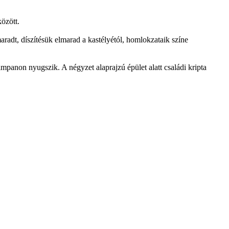
között.
radt, díszítésük elmarad a kastélyétól, homlokzataik színe
impanon nyugszik. A négyzet alaprajzú épület alatt családi kripta