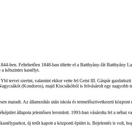
44-ben. Feltehetően 1848-ban ültette el a Batthyány-fát Batthyány Laj
a kétszintes kastélyt.
a Ybl tervei szerint, valamint ekkor vette fel Geist III. Gáspár gazdatisz
gycsákót (Kondoros), majd Kiscsákóból is felvásárolt egy nagyobb terüle
resen maradt. Az államosítás után iskola és termelőszövetkezeti központ
éképület állapota jelentősen leromlott. 1993-ban vásárolta fel a néhai 
astélyparkot, új tetőt kapott a központi épület is. Bejelentés is volt, ho