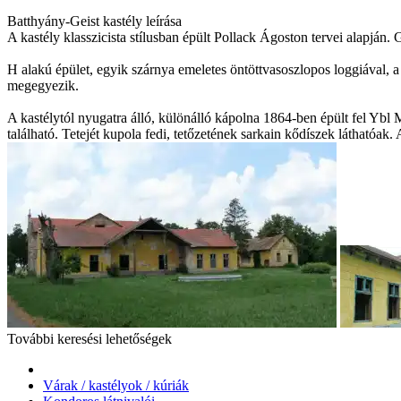
Batthyány-Geist kastély leírása
A kastély klasszicista stílusban épült Pollack Ágoston tervei alapján.
H alakú épület, egyik szárnya emeletes öntöttvasoszlopos loggiával, 
megegyezik.
A kastélytól nyugatra álló, különálló kápolna 1864-ben épült fel Ybl M
található. Tetejét kupola fedi, tetőzetének sarkain kődíszek láthatóak.
További keresési lehetőségek
Várak / kastélyok / kúriák