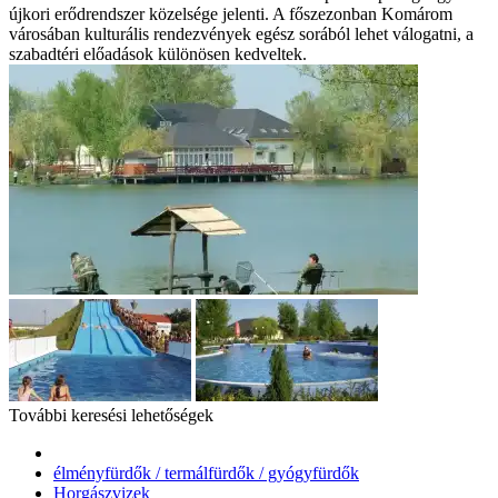
újkori erődrendszer közelsége jelenti. A főszezonban Komárom
városában kulturális rendezvények egész sorából lehet válogatni, a
szabadtéri előadások különösen kedveltek.
További keresési lehetőségek
élményfürdők / termálfürdők / gyógyfürdők
Horgászvizek