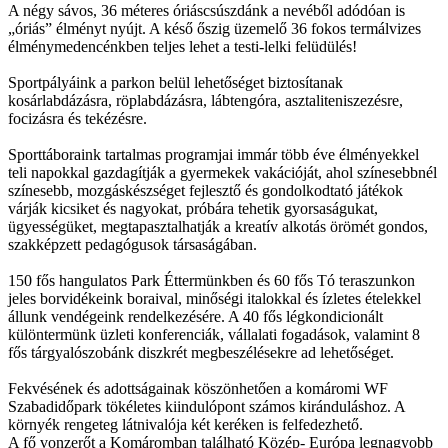
A négy sávos, 36 méteres óriáscsúszdánk a nevéből adódóan is
„óriás” élményt nyújt. A késő őszig üzemelő 36 fokos termálvizes
élménymedencénkben teljes lehet a testi-lelki felüdülés!
Sportpályáink a parkon belül lehetőséget biztosítanak
kosárlabdázásra, röplabdázásra, lábtengóra, asztaliteniszezésre,
focizásra és tekézésre.
Sporttáboraink tartalmas programjai immár több éve élményekkel
teli napokkal gazdagítják a gyermekek vakációját, ahol színesebbnél
színesebb, mozgáskészséget fejlesztő és gondolkodtató játékok
várják kicsiket és nagyokat, próbára tehetik gyorsaságukat,
ügyességüket, megtapasztalhatják a kreatív alkotás örömét gondos,
szakképzett pedagógusok társaságában.
150 fős hangulatos Park Éttermünkben és 60 fős Tó teraszunkon
jeles borvidékeink boraival, minőségi italokkal és ízletes ételekkel
állunk vendégeink rendelkezésére. A 40 fős légkondicionált
különtermünk üzleti konferenciák, vállalati fogadások, valamint 8
fős tárgyalószobánk diszkrét megbeszélésekre ad lehetőséget.
Fekvésének és adottságainak köszönhetően a komáromi WF
Szabadidőpark tökéletes kiindulópont számos kiránduláshoz. A
környék rengeteg látnivalója két keréken is felfedezhető.
A fő vonzerőt a Komáromban található Közép- Európa legnagyobb