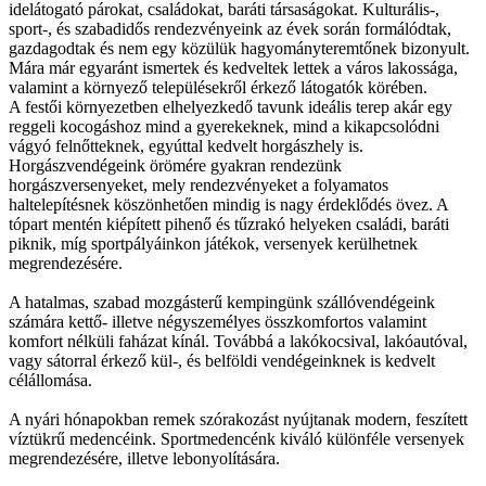
idelátogató párokat, családokat, baráti társaságokat. Kulturális-,
sport-, és szabadidős rendezvényeink az évek során formálódtak,
gazdagodtak és nem egy közülük hagyományteremtőnek bizonyult.
Mára már egyaránt ismertek és kedveltek lettek a város lakossága,
valamint a környező településekről érkező látogatók körében.
A festői környezetben elhelyezkedő tavunk ideális terep akár egy
reggeli kocogáshoz mind a gyerekeknek, mind a kikapcsolódni
vágyó felnőtteknek, egyúttal kedvelt horgászhely is.
Horgászvendégeink örömére gyakran rendezünk
horgászversenyeket, mely rendezvényeket a folyamatos
haltelepítésnek köszönhetően mindig is nagy érdeklődés övez. A
tópart mentén kiépített pihenő és tűzrakó helyeken családi, baráti
piknik, míg sportpályáinkon játékok, versenyek kerülhetnek
megrendezésére.
A hatalmas, szabad mozgásterű kempingünk szállóvendégeink
számára kettő- illetve négyszemélyes összkomfortos valamint
komfort nélküli faházat kínál. Továbbá a lakókocsival, lakóautóval,
vagy sátorral érkező kül-, és belföldi vendégeinknek is kedvelt
célállomása.
A nyári hónapokban remek szórakozást nyújtanak modern, feszített
víztükrű medencéink. Sportmedencénk kiváló különféle versenyek
megrendezésére, illetve lebonyolítására.