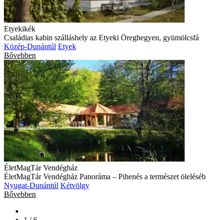
Etyekikék
Családias kabin szálláshely az Etyeki Öreghegyen, gyümölcsfá
Közép-Dunántúl
Etyek
Bővebben
ÉletMagTár Vendégház
ÉletMagTár Vendégház Panoráma – Pihenés a természet öleléséb
Nyugat-Dunántúl
Kétvölgy
Bővebben
1 / 6