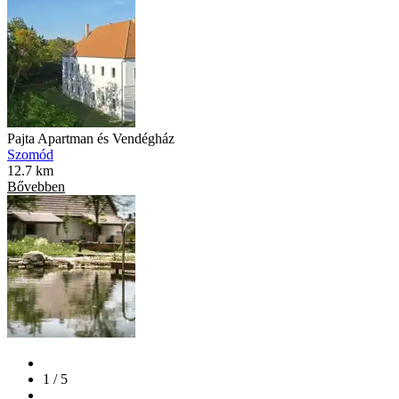
Pajta Apartman és Vendégház
Szomód
12.7 km
Bővebben
1 / 5