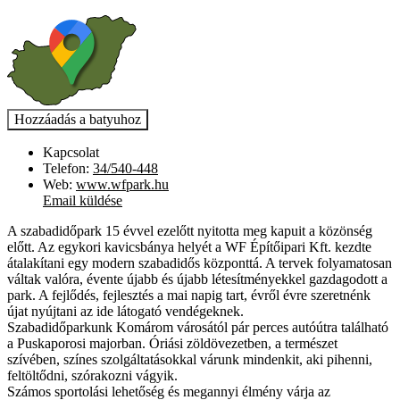
Kapcsolat
Telefon:
34/540-448
Web:
www.wfpark.hu
Email küldése
A szabadidőpark 15 évvel ezelőtt nyitotta meg kapuit a közönség
előtt. Az egykori kavicsbánya helyét a WF Építőipari Kft. kezdte
átalakítani egy modern szabadidős központtá. A tervek folyamatosan
váltak valóra, évente újabb és újabb létesítményekkel gazdagodott a
park. A fejlődés, fejlesztés a mai napig tart, évről évre szeretnénk
újat nyújtani az ide látogató vendégeknek.
Szabadidőparkunk Komárom városától pár perces autóútra található
a Puskaporosi majorban. Óriási zöldövezetben, a természet
szívében, színes szolgáltatásokkal várunk mindenkit, aki pihenni,
feltöltődni, szórakozni vágyik.
Számos sportolási lehetőség és megannyi élmény várja az