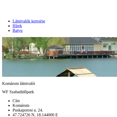
Látnivalók keresése
Hírek
Batyu
Komárom látnivalói
WF Szabadidőpark
Cím
Komárom
Puskaporosi u. 24.
47.724726 N, 18.144000 E