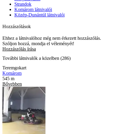
Strandok
Komárom látnivalói
Közép-Dunántúl látnivalói
Hozzászólások
Ehhez a látnivalóhoz még nem érkezett hozzászólás.
Szóljon hozzá, mondja el véleményét!
Hozzászólás írása
További látnivalók a közelben (286)
Teremgokart
Komárom
545 m
Bővebben