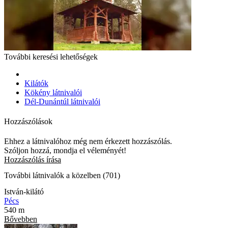
További keresési lehetőségek
Kilátók
Kökény látnivalói
Dél-Dunántúl látnivalói
Hozzászólások
Ehhez a látnivalóhoz még nem érkezett hozzászólás.
Szóljon hozzá, mondja el véleményét!
Hozzászólás írása
További látnivalók a közelben (701)
István-kilátó
Pécs
540 m
Bővebben