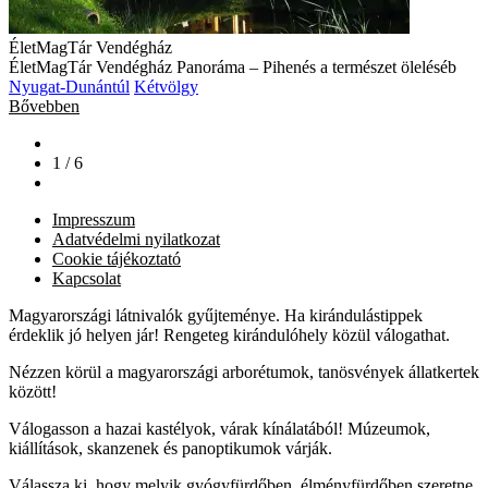
ÉletMagTár Vendégház
ÉletMagTár Vendégház Panoráma – Pihenés a természet öleléséb
Nyugat-Dunántúl
Kétvölgy
Bővebben
1 / 6
Impresszum
Adatvédelmi nyilatkozat
Cookie tájékoztató
Kapcsolat
Magyarországi látnivalók gyűjteménye. Ha kirándulástippek
érdeklik jó helyen jár! Rengeteg kirándulóhely közül válogathat.
Nézzen körül a magyarországi arborétumok, tanösvények állatkertek
között!
Válogasson a hazai kastélyok, várak kínálatából! Múzeumok,
kiállítások, skanzenek és panoptikumok várják.
Válassza ki, hogy melyik gyógyfürdőben, élményfürdőben szeretne