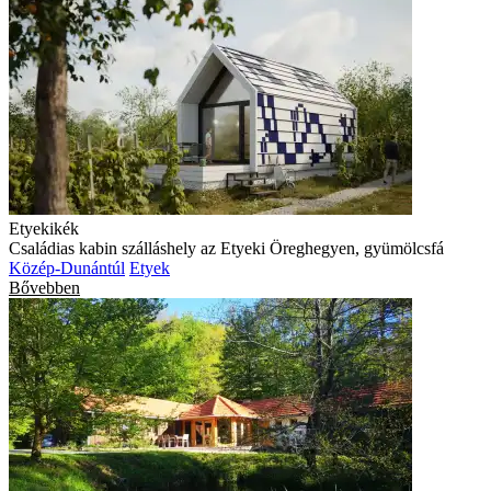
Etyekikék
Családias kabin szálláshely az Etyeki Öreghegyen, gyümölcsfá
Közép-Dunántúl
Etyek
Bővebben