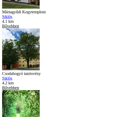
Máriagyűdi Kegytemplom
Siklós
4.1 km
Bővebben
Csodabogyó tanösvény
Siklós
4.2 km
Bővebben