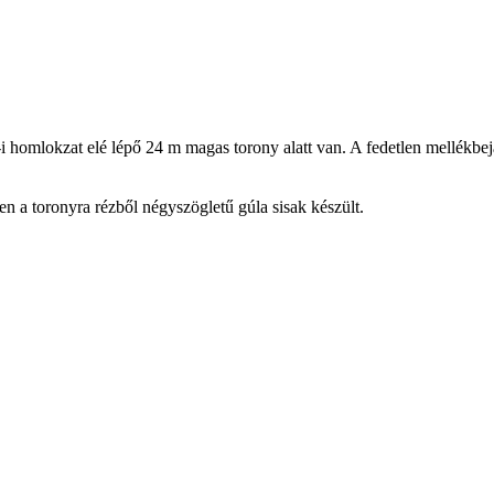
i homlokzat elé lépő 24 m magas torony alatt van. A fedetlen mellékbejár
n a toronyra rézből négyszögletű gúla sisak készült.