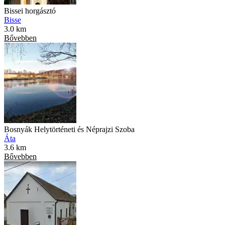
Bissei horgásztó
Bisse
3.0 km
Bővebben
Bosnyák Helytörténeti és Néprajzi Szoba
Áta
3.6 km
Bővebben