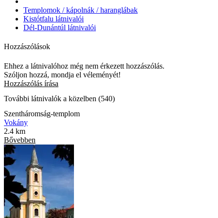
Templomok / kápolnák / haranglábak
Kistótfalu látnivalói
Dél-Dunántúl látnivalói
Hozzászólások
Ehhez a látnivalóhoz még nem érkezett hozzászólás.
Szóljon hozzá, mondja el véleményét!
Hozzászólás írása
További látnivalók a közelben (540)
Szentháromság-templom
Vokány
2.4 km
Bővebben