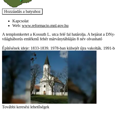
Kapcsolat
Web:
www.reformacio.mnl.gov.hu
A templomkertet a Kossuth L. utca felé fal határolja. A bejárat a DNy-
világháborús emlékmű fehér márványtábláján 8 név olvasható
Építésének ideje: 1833-1839. 1978-ban külsejét újra vakolták. 1991-be
További keresési lehetőségek