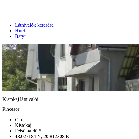
Látnivalók keresése
Hírek
Batyu
Kistokaj látnivalói
Pincesor
Cím
Kistokaj
Felsőtag dűlő
48.027184 N, 20.812308 E