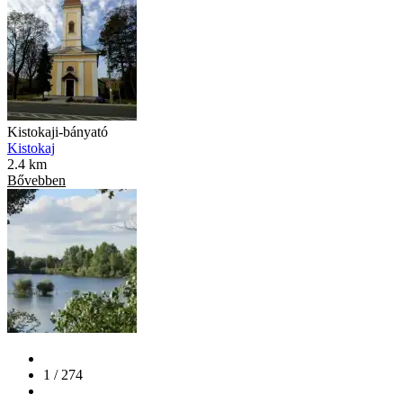
Kistokaji-bányató
Kistokaj
2.4 km
Bővebben
1 / 274