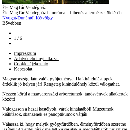
ÉletMagTár Vendégház
ÉletMagTár Vendégház Panoráma – Pihenés a természet öleléséb
Nyugat-Dunántúl
Kétvölgy
Bővebben
1 / 6
Impresszum
Adatvédelmi nyilatkozat
Cookie tájékoztató
Kapcsolat
Magyarországi látnivalók gyűjteménye. Ha kirándulástippek
érdeklik jó helyen jár! Rengeteg kirándulóhely közül válogathat.
Nézzen körül a magyarországi arborétumok, tanösvények állatkertek
között!
Válogasson a hazai kastélyok, várak kínálatából! Múzeumok,
kiállítások, skanzenek és panoptikumok várják.
Válassza ki, hogy melyik gyógyfürdőben, élményfürdőben szeretne
lazítani! Az erdei túrák mellett kisvasutak is megtalálhatók turisztikai