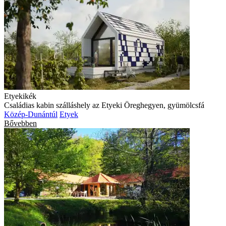
Etyekikék
Családias kabin szálláshely az Etyeki Öreghegyen, gyümölcsfá
Közép-Dunántúl
Etyek
Bővebben