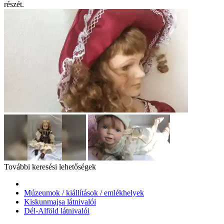
részét.
További keresési lehetőségek
Múzeumok / kiállítások / emlékhelyek
Kiskunmajsa látnivalói
Dél-Alföld látnivalói