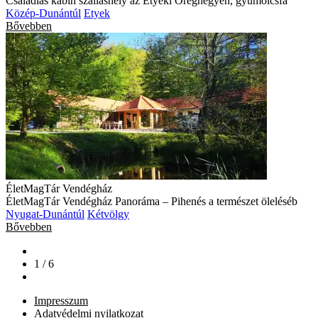
Családias kabin szálláshely az Etyeki Öreghegyen, gyümölcsfá
Közép-Dunántúl
Etyek
Bővebben
ÉletMagTár Vendégház
ÉletMagTár Vendégház Panoráma – Pihenés a természet öleléséb
Nyugat-Dunántúl
Kétvölgy
Bővebben
1 / 6
Impresszum
Adatvédelmi nyilatkozat