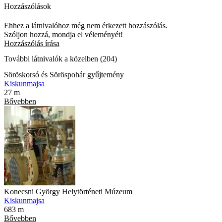
Hozzászólások
Ehhez a látnivalóhoz még nem érkezett hozzászólás.
Szóljon hozzá, mondja el véleményét!
Hozzászólás írása
További látnivalók a közelben (204)
Söröskorsó és Söröspohár gyűjtemény
Kiskunmajsa
27 m
Bővebben
Konecsni György Helytörténeti Múzeum
Kiskunmajsa
683 m
Bővebben