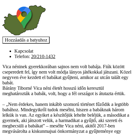
Kapcsolat
Telefon:
20/210-1432
Vica néninek gyerekkorában sajnos nem volt babája. Fiúk között
cseperedett fel, így nem volt módja lányos játékokkal játszani. Közel
negyven éve kezdett el babákat gyűjteni, amikor az utcán talált egy
babát.
Bárány Tiborné Vica néni életét hosszú időn keresztül
meghatározták a babák, volt, hogy a fél országot is átutazta értük.
– „Nem érdekes, hanem inkább szomorú történet fűződik a legtöbb
babához. Mindegyikről tudok mesélni, hiszen a babáknak három
lelkük is van. Az egyiket a készítőjük lehelte beléjük, a másodikat a
gyermek, aki játszott velük, a harmadikat a gyűjtő, aki szereti és
megbecsüli a babákat” – mesélte Vica néni, akitől 2017-ben
megvásárolta a kiskunmajsai önkormányzat a gyűjteménye egy