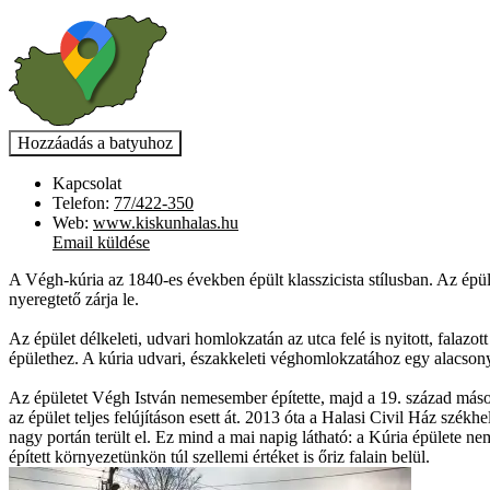
Kapcsolat
Telefon:
77/422-350
Web:
www.kiskunhalas.hu
Email küldése
A Végh-kúria az 1840-es években épült klasszicista stílusban. Az épület
nyeregtető zárja le.
Az épület délkeleti, udvari homlokzatán az utca felé is nyitott, falazott
épülethez. A kúria udvari, északkeleti véghomlokzatához egy alacsony
Az épületet Végh István nemesember építette, majd a 19. század máso
az épület teljes felújításon esett át. 2013 óta a Halasi Civil Ház szé
nagy portán terült el. Ez mind a mai napig látható: a Kúria épülete ne
épített környezetünkön túl szellemi értéket is őriz falain belül.