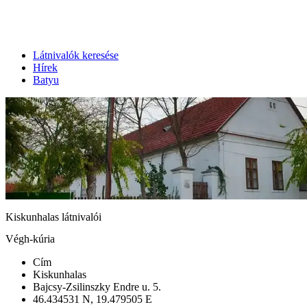
Látnivalók keresése
Hírek
Batyu
Kiskunhalas látnivalói
Végh-kúria
Cím
Kiskunhalas
Bajcsy-Zsilinszky Endre u. 5.
46.434531 N, 19.479505 E