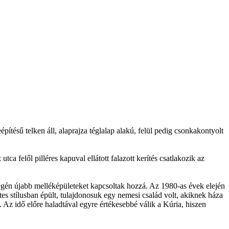
építésű telken áll, alaprajza téglalap alakú, felül pedig csonkakontyolt
utca felől pilléres kapuval ellátott falazott kerítés csatlakozik az
égén újabb melléképületeket kapcsoltak hozzá. Az 1980-as évek elején
tes stílusban épült, tulajdonosuk egy nemesi család volt, akiknek háza
. Az idő előre haladtával egyre értékesebbé válik a Kúria, hiszen