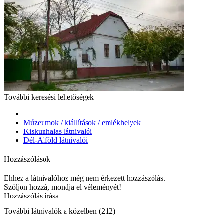
További keresési lehetőségek
Múzeumok / kiállítások / emlékhelyek
Kiskunhalas látnivalói
Dél-Alföld látnivalói
Hozzászólások
Ehhez a látnivalóhoz még nem érkezett hozzászólás.
Szóljon hozzá, mondja el véleményét!
Hozzászólás írása
További látnivalók a közelben (212)