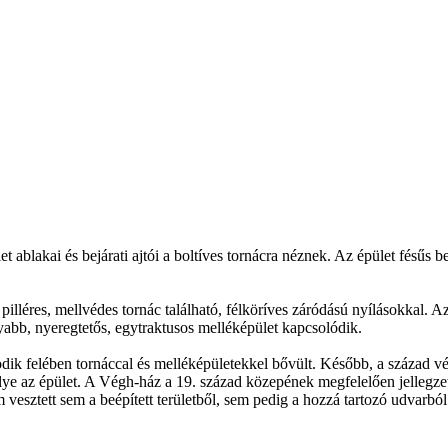
 ablakai és bejárati ajtói a boltíves tornácra néznek. Az épület fésűs be
 pilléres, mellvédes tornác található, félköríves záródású nyílásokkal. Az 
abb, nyeregtetős, egytraktusos melléképület kapcsolódik.
dik felében tornáccal és melléképületekkel bővült. Később, a század v
khelye az épület. A Végh-ház a 19. század közepének megfelelően jellegze
m vesztett sem a beépített területből, sem pedig a hozzá tartozó udvarból