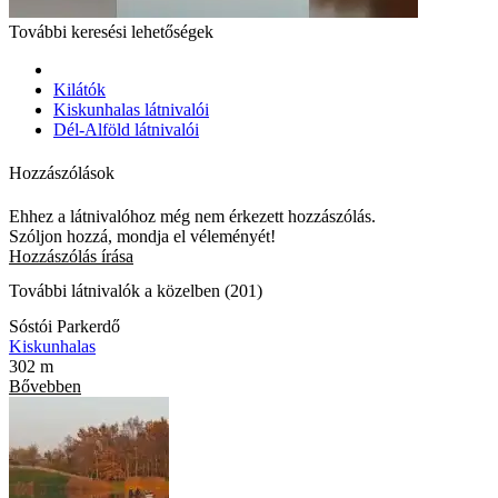
További keresési lehetőségek
Kilátók
Kiskunhalas látnivalói
Dél-Alföld látnivalói
Hozzászólások
Ehhez a látnivalóhoz még nem érkezett hozzászólás.
Szóljon hozzá, mondja el véleményét!
Hozzászólás írása
További látnivalók a közelben (201)
Sóstói Parkerdő
Kiskunhalas
302 m
Bővebben