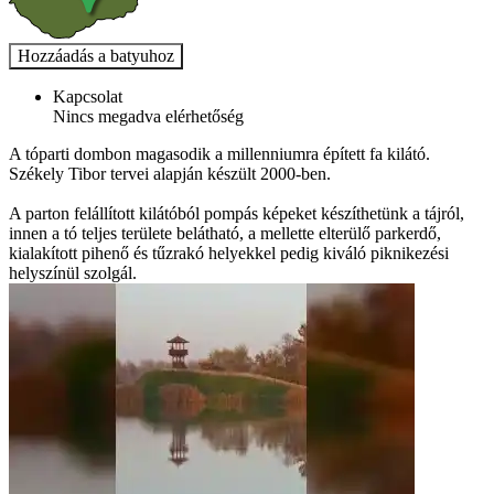
Kapcsolat
Nincs megadva elérhetőség
A tóparti dombon magasodik a millenniumra épített fa kilátó.
Székely Tibor tervei alapján készült 2000-ben.
A parton felállított kilátóból pompás képeket készíthetünk a tájról,
innen a tó teljes területe belátható, a mellette elterülő parkerdő,
kialakított pihenő és tűzrakó helyekkel pedig kiváló piknikezési
helyszínül szolgál.