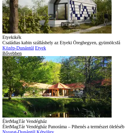
Etyekikék
Családias kabin szálláshely az Etyeki Öreghegyen, gyümölcsfá
Közép-Dunántúl
Etyek
Bővebben
ÉletMagTár Vendégház
ÉletMagTár Vendégház Panoráma – Pihenés a természet öleléséb
Nyugat-Dunántúl
Kétvölgy