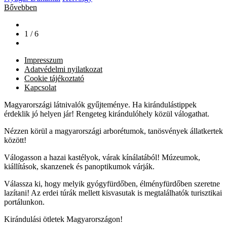
Bővebben
1 / 6
Impresszum
Adatvédelmi nyilatkozat
Cookie tájékoztató
Kapcsolat
Magyarországi látnivalók gyűjteménye. Ha kirándulástippek
érdeklik jó helyen jár! Rengeteg kirándulóhely közül válogathat.
Nézzen körül a magyarországi arborétumok, tanösvények állatkertek
között!
Válogasson a hazai kastélyok, várak kínálatából! Múzeumok,
kiállítások, skanzenek és panoptikumok várják.
Válassza ki, hogy melyik gyógyfürdőben, élményfürdőben szeretne
lazítani! Az erdei túrák mellett kisvasutak is megtalálhatók turisztikai
portálunkon.
Kirándulási ötletek Magyarországon!