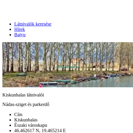
Látnivalók keresése
Hírek
Batyu
Kiskunhalas látnivalói
Nádas-sziget és parkerdő
Cím
Kiskunhalas
Északi városkapu
46.462617 N, 19.465214 E