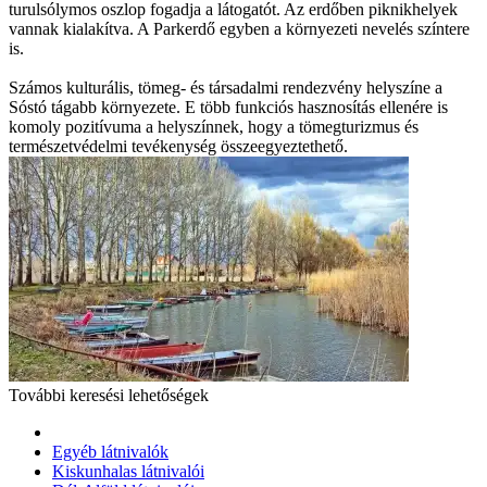
turulsólymos oszlop fogadja a látogatót. Az erdőben piknikhelyek
vannak kialakítva. A Parkerdő egyben a környezeti nevelés színtere
is.
Számos kulturális, tömeg- és társadalmi rendezvény helyszíne a
Sóstó tágabb környezete. E több funkciós hasznosítás ellenére is
komoly pozitívuma a helyszínnek, hogy a tömegturizmus és
természetvédelmi tevékenység összeegyeztethető.
További keresési lehetőségek
Egyéb látnivalók
Kiskunhalas látnivalói