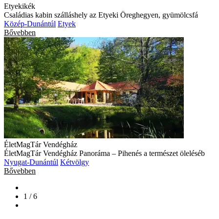
Etyekikék
Családias kabin szálláshely az Etyeki Öreghegyen, gyümölcsfá
Közép-Dunántúl
Etyek
Bővebben
ÉletMagTár Vendégház
ÉletMagTár Vendégház Panoráma – Pihenés a természet öleléséb
Nyugat-Dunántúl
Kétvölgy
Bővebben
1 / 6