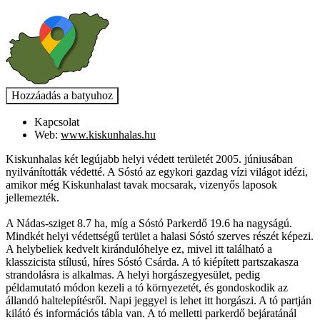
Kapcsolat
Web:
www.kiskunhalas.hu
Kiskunhalas két legújabb helyi védett területét 2005. júniusában
nyilvánították védetté. A Sóstó az egykori gazdag vízi világot idézi,
amikor még Kiskunhalast tavak mocsarak, vizenyős laposok
jellemezték.
A Nádas-sziget 8.7 ha, míg a Sóstó Parkerdő 19.6 ha nagyságú.
Mindkét helyi védettségű terület a halasi Sóstó szerves részét képezi.
A helybeliek kedvelt kirándulóhelye ez, mivel itt található a
klasszicista stílusú, híres Sóstó Csárda. A tó kiépített partszakasza
strandolásra is alkalmas. A helyi horgászegyesület, pedig
példamutató módon kezeli a tó környezetét, és gondoskodik az
állandó haltelepítésről. Napi jeggyel is lehet itt horgászi. A tó partján
kilátó és információs tábla van. A tó melletti parkerdő bejáratánál