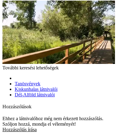
További keresési lehetőségek
Tanösvények
Kiskunhalas látnivalói
Dél-Alföld látnivalói
Hozzászólások
Ehhez a látnivalóhoz még nem érkezett hozzászólás.
Szóljon hozzá, mondja el véleményét!
Hozzászólás írása