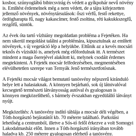
kosbor, szúnyoglábú bibircsvirág és védett a gyíkpohár nevű növény
is. Említést érdemelnek még a nem védett, de a tájra kifejezetten
jellemző növények, növénytársulások: őszi vérfű, festő rekettye,
ördögharapta fű, nagy kakascímer, festő zsoltina, réti kakukkszegfű,
rezgőfű, süntök.
Az évek óta tartó vízhiány megoldatlan probléma a Fejetéken. Ha
nem sikerül megoldást találni a problémára, kipusztulnak az említett
növények, s új vegetáció lép a helyükbe. Eltűnik az a kevés mocsári
teknős és vízisikló is, amelyek még előfordulnak itt. A természet
mindent a maga őserejével alakított ki, melynek csodáit érdemes
megtekinteni. A Fejeték mocsár felfedezésében, megmentésében
elévülhetetlen szerepe van Ternyák Jenő természetfotósnak.
A Fejetéki mocsár világot bemutató tanösvény népszerű kiránduló
helye lett a halasiaknak. A könnyen bejárható, sok új látnivalóval
kecsegtető természeti látványosság autóval és gyalogosan is
könnyen megközelíthető, s bármely évszakban egyedülálló látványt
nyújt.
Megközelítés: A tanösvény indító táblája a mocsár déli végében, a
Tóth-horgásztó bejáratától kb. 70 méterre található. Parkolási
lehetőség a centrumból, illetve a Sós-tó felől érkezve a volt Somogyi
Lakodalmasház előtt. Innen a Tóth-horgásztó irányában tovább
haladva kb. 250 méterre gyalogosan elérhető a tanösvény.