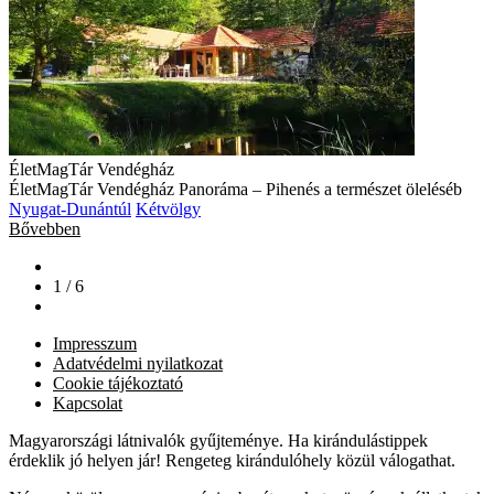
ÉletMagTár Vendégház
ÉletMagTár Vendégház Panoráma – Pihenés a természet öleléséb
Nyugat-Dunántúl
Kétvölgy
Bővebben
1 / 6
Impresszum
Adatvédelmi nyilatkozat
Cookie tájékoztató
Kapcsolat
Magyarországi látnivalók gyűjteménye. Ha kirándulástippek
érdeklik jó helyen jár! Rengeteg kirándulóhely közül válogathat.