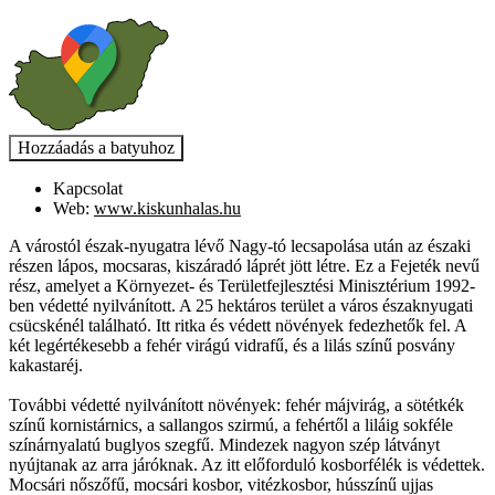
Kapcsolat
Web:
www.kiskunhalas.hu
A várostól észak-nyugatra lévő Nagy-tó lecsapolása után az északi
részen lápos, mocsaras, kiszáradó láprét jött létre. Ez a Fejeték nevű
rész, amelyet a Környezet- és Területfejlesztési Minisztérium 1992-
ben védetté nyilvánított. A 25 hektáros terület a város északnyugati
csücskénél található. Itt ritka és védett növények fedezhetők fel. A
két legértékesebb a fehér virágú vidrafű, és a lilás színű posvány
kakastaréj.
További védetté nyilvánított növények: fehér májvirág, a sötétkék
színű kornistárnics, a sallangos szirmú, a fehértől a liláig sokféle
színárnyalatú buglyos szegfű. Mindezek nagyon szép látványt
nyújtanak az arra járóknak. Az itt előforduló kosborfélék is védettek.
Mocsári nőszőfű, mocsári kosbor, vitézkosbor, hússzínű ujjas