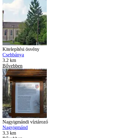
Kitelepítési ösvény
Csehbánya
3.2 km
Bővebben
Nagyigmándi víztározó
Nagyigmánd
3.3 km