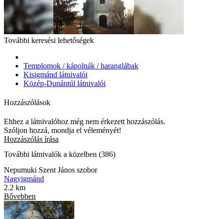
További keresési lehetőségek
Templomok / kápolnák / haranglábak
Kisigmánd látnivalói
Közép-Dunántúl látnivalói
Hozzászólások
Ehhez a látnivalóhoz még nem érkezett hozzászólás.
Szóljon hozzá, mondja el véleményét!
Hozzászólás írása
További látnivalók a közelben (386)
Nepumuki Szent János szobor
Nagyigmánd
2.2 km
Bővebben