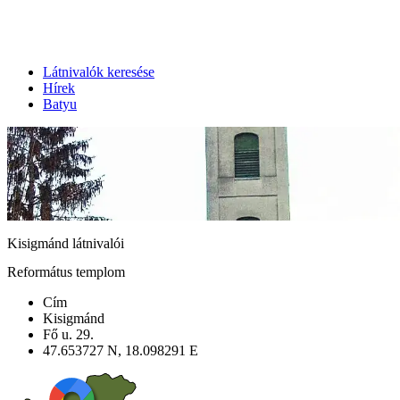
Látnivalók keresése
Hírek
Batyu
Kisigmánd látnivalói
Református templom
Cím
Kisigmánd
Fő u. 29.
47.653727 N, 18.098291 E