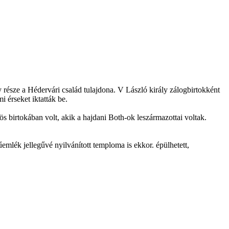
észe a Hédervári család tulajdona. V László király zálogbirtokként
 érseket iktatták be.
ös birtokában volt, akik a hajdani Both-ok leszármazottai voltak.
mlék jellegűvé nyilvánított temploma is ekkor. épülhetett,