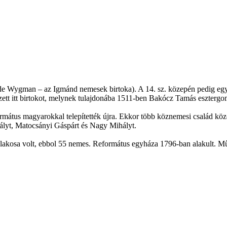
de Wygman – az Igmánd nemesek birtoka). A 14. sz. közepén pedig egy r
tt itt birtokot, melynek tulajdonába 1511-ben Bakócz Tamás esztergomi
formátus magyarokkal telepítették újra. Ekkor több köznemesi család köz
hályt, Matocsányi Gáspárt és Nagy Mihályt.
lakosa volt, ebbol 55 nemes. Református egyháza 1796-ban alakult. Műe