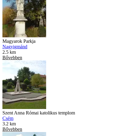
Magyarok Parkja
Nagyigmánd
2.5 km
Bővebben
Szent Anna Római katolikus templom
Csém
3.2 km
Bővebben