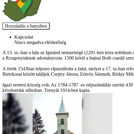
Kapcsolat
Nincs megadva elérhetőség
A 13. sz.-ban a falu az Igmánd nemzetségé (1291-ben terra nobilium 
a Rozgonyiaknak adományozta. 1500 körül a bajnai Both csarád szerze
A török 1543ban teljesen elpusztította a falut, melyet a 17. sz-ban re
Birtokosai között találjuk Csejtey Jánost, Eötvös Sámuelt, Bóday Mi
Igazi nemesi község volt. Az 1784-1787 -es népszámlálás szerint 439 
késobarokk stílusban. Tornyát 1914-ben kapta.