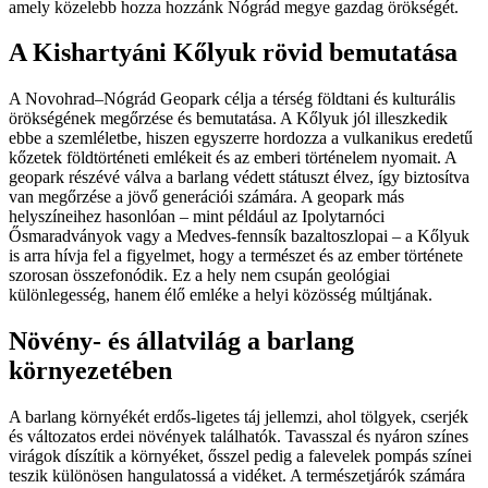
amely közelebb hozza hozzánk Nógrád megye gazdag örökségét.
A Kishartyáni Kőlyuk rövid bemutatása
A Novohrad–Nógrád Geopark célja a térség földtani és kulturális
örökségének megőrzése és bemutatása. A Kőlyuk jól illeszkedik
ebbe a szemléletbe, hiszen egyszerre hordozza a vulkanikus eredetű
kőzetek földtörténeti emlékeit és az emberi történelem nyomait. A
geopark részévé válva a barlang védett státuszt élvez, így biztosítva
van megőrzése a jövő generációi számára. A geopark más
helyszíneihez hasonlóan – mint például az Ipolytarnóci
Ősmaradványok vagy a Medves-fennsík bazaltoszlopai – a Kőlyuk
is arra hívja fel a figyelmet, hogy a természet és az ember története
szorosan összefonódik. Ez a hely nem csupán geológiai
különlegesség, hanem élő emléke a helyi közösség múltjának.
Növény- és állatvilág a barlang
környezetében
A barlang környékét erdős-ligetes táj jellemzi, ahol tölgyek, cserjék
és változatos erdei növények találhatók. Tavasszal és nyáron színes
virágok díszítik a környéket, ősszel pedig a falevelek pompás színei
teszik különösen hangulatossá a vidéket. A természetjárók számára