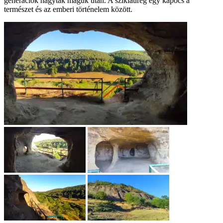
generációk hagytak maguk után. A sziklaüreg egy kapocs a
természet és az emberi történelem között.