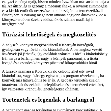
ez igazi élményt nyújt, hiszen minden évszakban más arcát mutatja a
táj. Az állatvilág is gazdag: a madarak éneke, a rovarok zümmögése
és a kisebb emlősök neszezése mind hozzájárul a természetközeli
élményhez. A barlang maga nem otthona nagyobb állatoknak, de a
környező erdőben őzek, vaddisznók és számos madárfaj is
megfigyelhető.
Túrázási lehetőségek és megközelítés
A helyszín könnyen megközelíthető Kishartyán községből,
gyalogosan vagy rövid autós kirándulással. A barlanghoz vezető
ösvények jól járhatók, így családok számára is ideális kirándulóhely.
Bár maga a barlang nem nagy, a környék panorámája, a tiszta
levegő és a csendes környezet pihentető kikapcsolódást kínál.
A túrázók számára a Kőlyuk kiváló célpont lehet egy rövid
kirándulásra, vagy akár egy egész napos program részeként is, ha a
környék más látnivalóit is bejárják. A geopark területén kijelölt
túraútvonalak összekötik a településeket és a természeti értékeket,
így változatos kirándulási lehetőségeket kínálnak.
Történetek és legendák a barlangról
A barlanghoz gazdag történelmi hagyományok kapcsolódnak. A