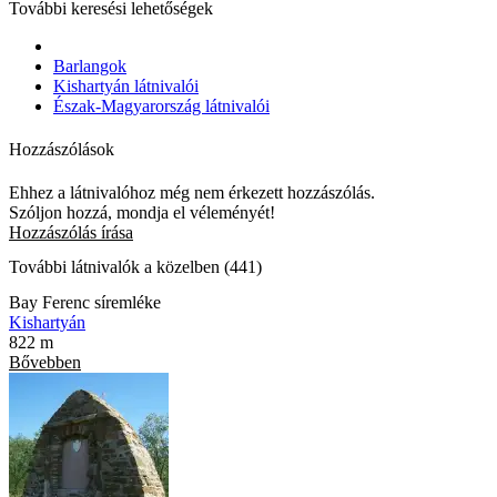
További keresési lehetőségek
Barlangok
Kishartyán látnivalói
Észak-Magyarország látnivalói
Hozzászólások
Ehhez a látnivalóhoz még nem érkezett hozzászólás.
Szóljon hozzá, mondja el véleményét!
Hozzászólás írása
További látnivalók a közelben (441)
Bay Ferenc síremléke
Kishartyán
822 m
Bővebben