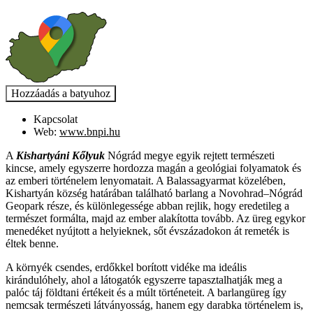
Kapcsolat
Web:
www.bnpi.hu
A
Kishartyáni Kőlyuk
Nógrád megye egyik rejtett természeti
kincse, amely egyszerre hordozza magán a geológiai folyamatok és
az emberi történelem lenyomatait. A Balassagyarmat közelében,
Kishartyán község határában található barlang a Novohrad–Nógrád
Geopark része, és különlegessége abban rejlik, hogy eredetileg a
természet formálta, majd az ember alakította tovább. Az üreg egykor
menedéket nyújtott a helyieknek, sőt évszázadokon át remeték is
éltek benne.
A környék csendes, erdőkkel borított vidéke ma ideális
kirándulóhely, ahol a látogatók egyszerre tapasztalhatják meg a
palóc táj földtani értékeit és a múlt történeteit. A barlangüreg így
nemcsak természeti látványosság, hanem egy darabka történelem is,