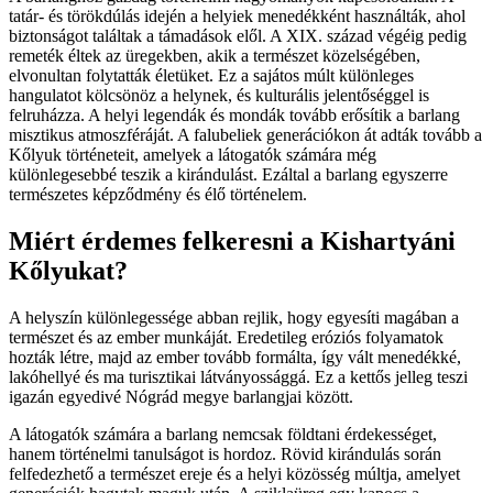
tatár- és törökdúlás idején a helyiek menedékként használták, ahol
biztonságot találtak a támadások elől. A XIX. század végéig pedig
remeték éltek az üregekben, akik a természet közelségében,
elvonultan folytatták életüket. Ez a sajátos múlt különleges
hangulatot kölcsönöz a helynek, és kulturális jelentőséggel is
felruházza. A helyi legendák és mondák tovább erősítik a barlang
misztikus atmoszféráját. A falubeliek generációkon át adták tovább a
Kőlyuk történeteit, amelyek a látogatók számára még
különlegesebbé teszik a kirándulást. Ezáltal a barlang egyszerre
természetes képződmény és élő történelem.
Miért érdemes felkeresni a Kishartyáni
Kőlyukat?
A helyszín különlegessége abban rejlik, hogy egyesíti magában a
természet és az ember munkáját. Eredetileg eróziós folyamatok
hozták létre, majd az ember tovább formálta, így vált menedékké,
lakóhellyé és ma turisztikai látványossággá. Ez a kettős jelleg teszi
igazán egyedivé Nógrád megye barlangjai között.
A látogatók számára a barlang nemcsak földtani érdekességet,
hanem történelmi tanulságot is hordoz. Rövid kirándulás során
felfedezhető a természet ereje és a helyi közösség múltja, amelyet