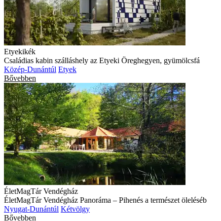
Etyekikék
Családias kabin szálláshely az Etyeki Öreghegyen, gyümölcsfá
Közép-Dunántúl
Etyek
Bővebben
ÉletMagTár Vendégház
ÉletMagTár Vendégház Panoráma – Pihenés a természet öleléséb
Nyugat-Dunántúl
Kétvölgy
Bővebben