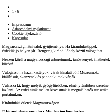
1 / 6
Impresszum
Adatvédelmi nyilatkozat
Cookie tájékoztató
Kapcsolat
Magyarországi látnivalók gyűjteménye. Ha kirándulástippek
érdeklik jó helyen jár! Rengeteg kirándulóhely közül válogathat.
Nézzen körül a magyarországi arborétumok, tanösvények állatkertek
között!
Válogasson a hazai kastélyok, várak kínálatából! Múzeumok,
kiállítások, skanzenek és panoptikumok várják.
Válassza ki, hogy melyik gyógyfürdőben, élményfürdőben szeretne
lazítani! Az erdei túrák mellett kisvasutak is megtalálhatók turisztikai
portálunkon.
Kirándulási ötletek Magyarországon!
© kirandulastervezo.hu • Minden jog fenntartva