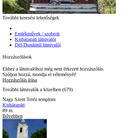
További keresési lehetőségek
Emlékművek / szobrok
Kisbárapáti látnivalói
Dél-Dunántúl látnivalói
Hozzászólások
Ehhez a látnivalóhoz még nem érkezett hozzászólás.
Szóljon hozzá, mondja el véleményét!
Hozzászólás írása
További látnivalók a közelben (679)
Nagy Szent Teréz templom
Kisbárapáti
89 m
Bővebben