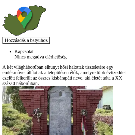
Kapcsolat
Nincs megadva elérhetőség
A két világháborúban elhunyt hõsi halottak tiszteletére egy
emlékmûvet állítottak a településen élők, amelyre több évtizeddel
ezelõtt felkerült az összes kisbárapáti neve, aki életét adta a XX.
század háborúiban.