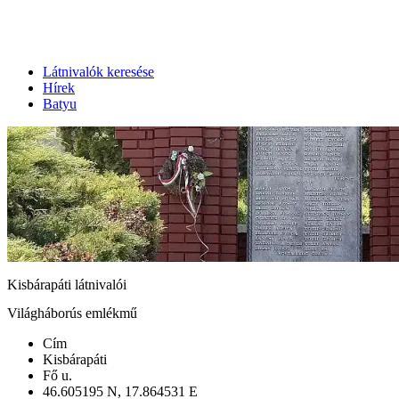
Látnivalók keresése
Hírek
Batyu
Kisbárapáti látnivalói
Világháborús emlékmű
Cím
Kisbárapáti
Fő u.
46.605195 N, 17.864531 E