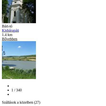
Bári-tó
Kisbárapáti
1.4 km
Bővebben
1 / 340
Szállások a közelben (27)