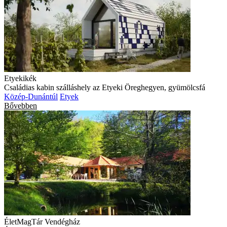
Etyekikék
Családias kabin szálláshely az Etyeki Öreghegyen, gyümölcsfá
Közép-Dunántúl
Etyek
Bővebben
ÉletMagTár Vendégház