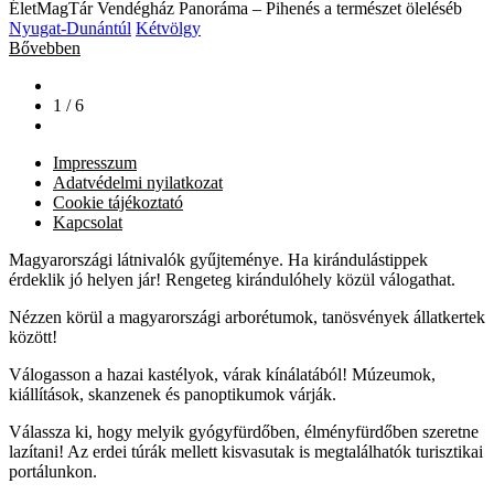
ÉletMagTár Vendégház Panoráma – Pihenés a természet öleléséb
Nyugat-Dunántúl
Kétvölgy
Bővebben
1 / 6
Impresszum
Adatvédelmi nyilatkozat
Cookie tájékoztató
Kapcsolat
Magyarországi látnivalók gyűjteménye. Ha kirándulástippek
érdeklik jó helyen jár! Rengeteg kirándulóhely közül válogathat.
Nézzen körül a magyarországi arborétumok, tanösvények állatkertek
között!
Válogasson a hazai kastélyok, várak kínálatából! Múzeumok,
kiállítások, skanzenek és panoptikumok várják.
Válassza ki, hogy melyik gyógyfürdőben, élményfürdőben szeretne
lazítani! Az erdei túrák mellett kisvasutak is megtalálhatók turisztikai
portálunkon.