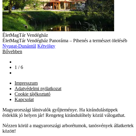
ÉletMagTár Vendégház
ÉletMagTár Vendégház Panoráma – Pihenés a természet öleléséb
Nyugat-Dunántúl
Kétvölgy
Bővebben
1 / 6
Impresszum
Adatvédelmi nyilatkozat
Cookie tájékoztató
Kapcsolat
Magyarországi látnivalók gyűjteménye. Ha kirándulástippek
érdeklik jó helyen jár! Rengeteg kirándulóhely közül válogathat.
Nézzen körül a magyarországi arborétumok, tanösvények állatkertek
között!