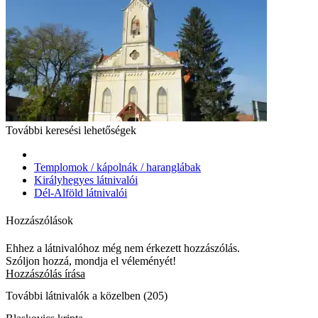
További keresési lehetőségek
Templomok / kápolnák / haranglábak
Királyhegyes látnivalói
Dél-Alföld látnivalói
Hozzászólások
Ehhez a látnivalóhoz még nem érkezett hozzászólás.
Szóljon hozzá, mondja el véleményét!
Hozzászólás írása
További látnivalók a közelben (205)