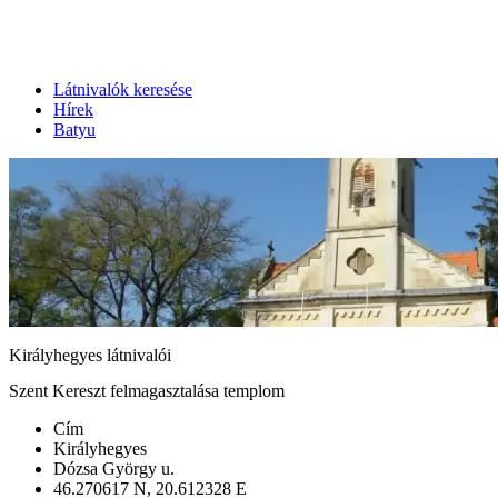
Látnivalók keresése
Hírek
Batyu
Királyhegyes látnivalói
Szent Kereszt felmagasztalása templom
Cím
Királyhegyes
Dózsa György u.
46.270617 N, 20.612328 E