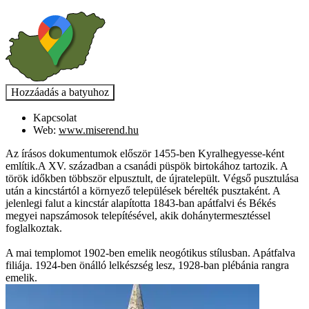
Kapcsolat
Web:
www.miserend.hu
Az írásos dokumentumok először 1455-ben Kyralhegyesse-ként
említik.A XV. században a csanádi püspök birtokához tartozik. A
török időkben többször elpusztult, de újratelepült. Végső pusztulása
után a kincstártól a környező települések bérelték pusztaként. A
jelenlegi falut a kincstár alapította 1843-ban apátfalvi és Békés
megyei napszámosok telepítésével, akik dohánytermesztéssel
foglalkoztak.
A mai templomot 1902-ben emelik neogótikus stílusban. Apátfalva
filiája. 1924-ben önálló lelkészség lesz, 1928-ban plébánia rangra
emelik.