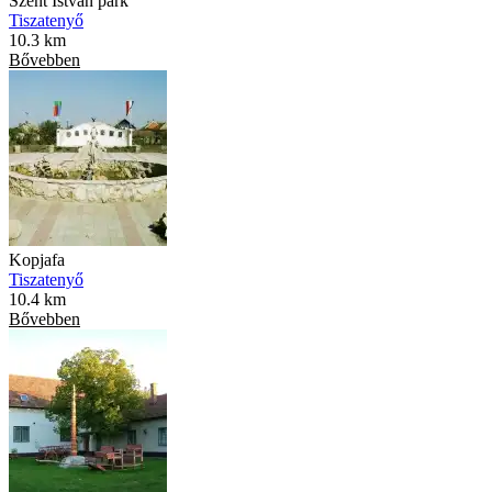
Szent István park
Tiszatenyő
10.3 km
Bővebben
Kopjafa
Tiszatenyő
10.4 km
Bővebben