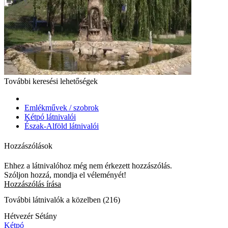
További keresési lehetőségek
Emlékművek / szobrok
Kétpó látnivalói
Észak-Alföld látnivalói
Hozzászólások
Ehhez a látnivalóhoz még nem érkezett hozzászólás.
Szóljon hozzá, mondja el véleményét!
Hozzászólás írása
További látnivalók a közelben (216)
Hétvezér Sétány
Kétpó