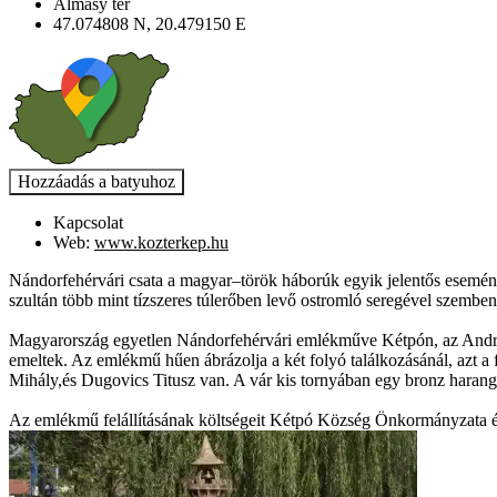
Almásy tér
47.074808 N, 20.479150 E
Kapcsolat
Web:
www.kozterkep.hu
Nándorfehérvári csata a magyar–török háborúk egyik jelentős esemén
szultán több mint tízszeres túlerőben levő ostromló seregével szemben
Magyarország egyetlen Nándorfehérvári emlékműve Kétpón, az Andrásy
emeltek. Az emlékmű hűen ábrázolja a két folyó találkozásánál, azt a 
Mihály,és Dugovics Titusz van. A vár kis tornyában egy bronz harango
Az emlékmű felállításának költségeit Kétpó Község Önkormányzata és