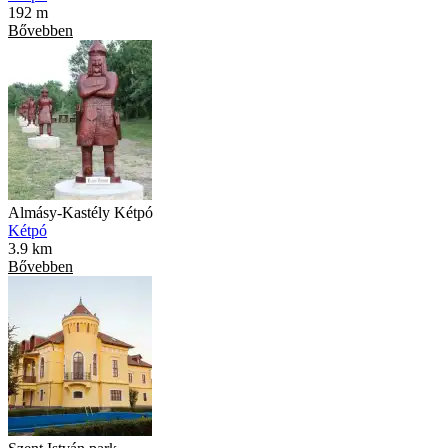
192 m
Bővebben
Almásy-Kastély Kétpó
Kétpó
3.9 km
Bővebben