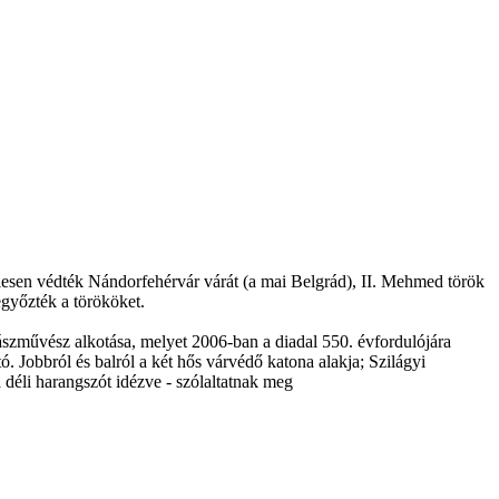
iesen védték Nándorfehérvár várát (a mai Belgrád), II. Mehmed török
egyőzték a törököket.
szművész alkotása, melyet 2006-ban a diadal 550. évfordulójára
. Jobbról és balról a két hős várvédő katona alakja; Szilágyi
déli harangszót idézve - szólaltatnak meg