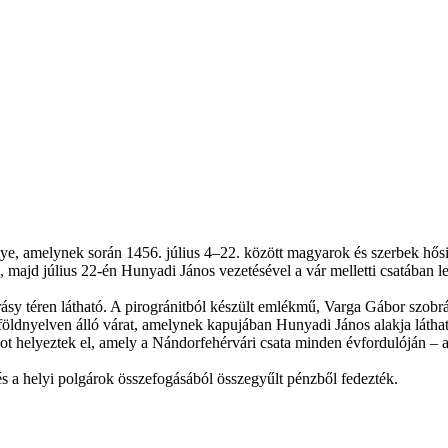
ye, amelynek során 1456. július 4–22. között magyarok és szerbek hős
, majd július 22-én Hunyadi János vezetésével a vár melletti csatában l
 téren látható. A pirogránitból készült emlékmű, Varga Gábor szobrá
földnyelven álló várat, amelynek kapujában Hunyadi János alakja látható
t helyeztek el, amely a Nándorfehérvári csata minden évfordulóján – a 
 a helyi polgárok összefogásából összegyűlt pénzből fedezték.