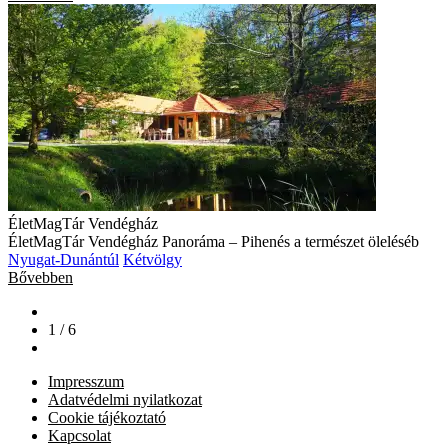
ÉletMagTár Vendégház
ÉletMagTár Vendégház Panoráma – Pihenés a természet öleléséb
Nyugat-Dunántúl
Kétvölgy
Bővebben
1 / 6
Impresszum
Adatvédelmi nyilatkozat
Cookie tájékoztató
Kapcsolat