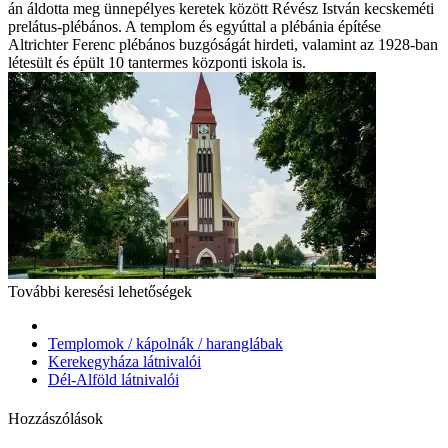
án áldotta meg ünnepélyes keretek között Révész István kecskeméti
prelátus-plébános. A templom és egyúttal a plébánia építése
Altrichter Ferenc plébános buzgóságát hirdeti, valamint az 1928-ban
létesült és épült 10 tantermes központi iskola is.
További keresési lehetőségek
Templomok / kápolnák / haranglábak
Kerekegyháza látnivalói
Dél-Alföld látnivalói
Hozzászólások