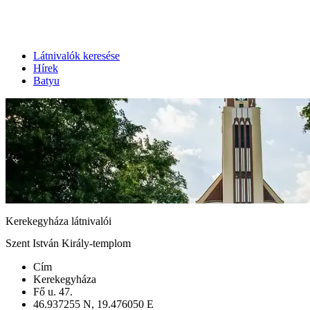
Látnivalók keresése
Hírek
Batyu
Kerekegyháza látnivalói
Szent István Király-templom
Cím
Kerekegyháza
Fő u. 47.
46.937255 N, 19.476050 E