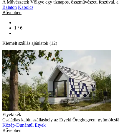
A Művészetek Völgye egy tíznapos, összművészeti fesztivál, a
Balaton
Kapolcs
Bővebben
1 / 6
Kiemelt szállás ajánlatok (12)
Etyekikék
Családias kabin szálláshely az Etyeki Öreghegyen, gyümölcsfá
Közép-Dunántúl
Etyek
Bővebben