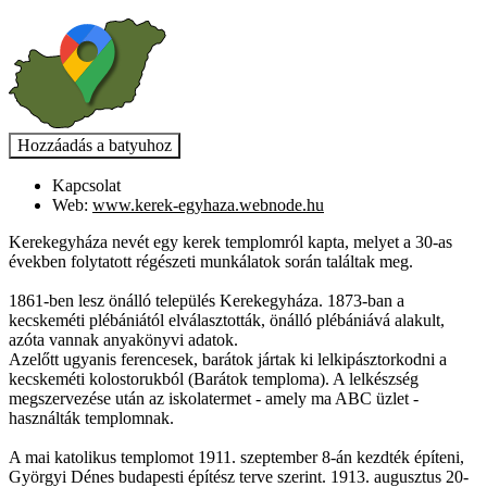
Kapcsolat
Web:
www.kerek-egyhaza.webnode.hu
Kerekegyháza nevét egy kerek templomról kapta, melyet a 30-as
években folytatott régészeti munkálatok során találtak meg.
1861-ben lesz önálló település Kerekegyháza. 1873-ban a
kecskeméti plébániától elválasztották, önálló plébániává alakult,
azóta vannak anyakönyvi adatok.
Azelőtt ugyanis ferencesek, barátok jártak ki lelkipásztorkodni a
kecskeméti kolostorukból (Barátok temploma). A lelkészség
megszervezése után az iskolatermet - amely ma ABC üzlet -
használták templomnak.
A mai katolikus templomot 1911. szeptember 8-án kezdték építeni,
Györgyi Dénes budapesti építész terve szerint. 1913. augusztus 20-