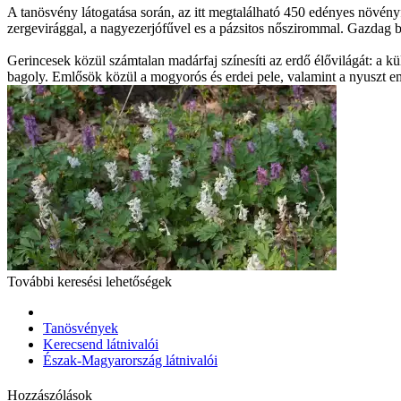
A tanösvény látogatása során, az itt megtalálható 450 edényes növény
zergevirággal, a nagyezerjófűvel es a pázsitos nőszirommal. Gazdag bo
Gerincesek közül számtalan madárfaj színesíti az erdő élővilágát: a kül
bagoly. Emlősök közül a mogyorós és erdei pele, valamint a nyuszt em
További keresési lehetőségek
Tanösvények
Kerecsend látnivalói
Észak-Magyarország látnivalói
Hozzászólások