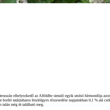
eraszán elhelyezkedő az Alföldbe simuló egyik utolsó hírmondója azon 
an borító tatárjuharos lösztölgyes részesedése napjainkban 0,1 % alá csök
talán még itt található meg.