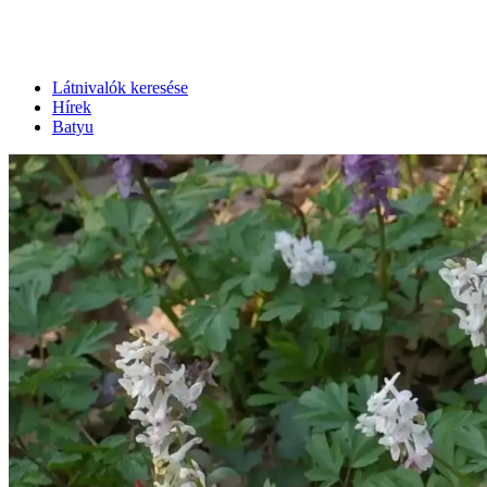
Látnivalók keresése
Hírek
Batyu