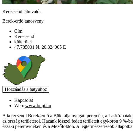
Kerecsend látnivalói
Berek-erdő tanösvény
Cím
Kerecsend
külterület
47.785001 N, 20.324005 E
Kapcsolat
Web:
www.bnpi.hu
A kerecsendi Berek-erdő a Bükkalja nyugati peremén, a Laskó-patak t
az ország területéről. Hazánk lösszel fedett területeit egykoron 9 %-b
északi peremvidéken és a Mezőföldön. A legtermészetesebb állapotban 