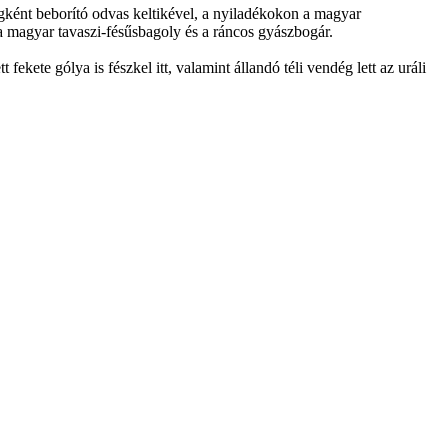
egként beborító odvas keltikével, a nyiladékokon a magyar
 a magyar tavaszi-fésűsbagoly és a ráncos gyászbogár.
ekete gólya is fészkel itt, valamint állandó téli vendég lett az uráli