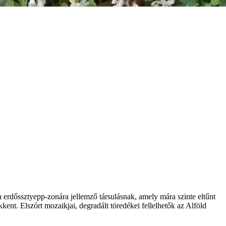
erdőssztyepp-zonára jellemző társulásnak, amely mára szinte eltűnt
kent. Elszórt mozaikjai, degradált töredékei fellelhetők az Alföld