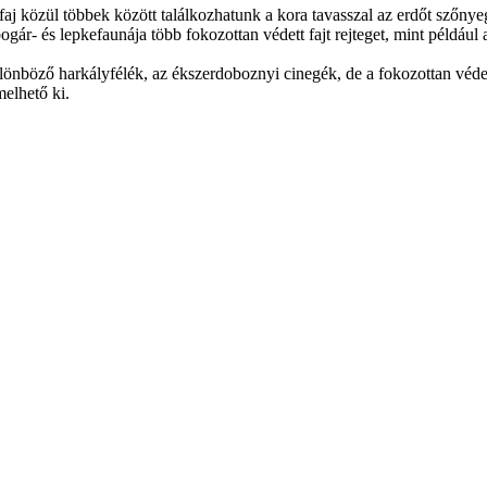
faj közül többek között találkozhatunk a kora tavasszal az erdőt szőny
gár- és lepkefaunája több fokozottan védett fajt rejteget, mint például
önböző harkályfélék, az ékszerdoboznyi cinegék, de a fokozottan védett f
elhető ki.