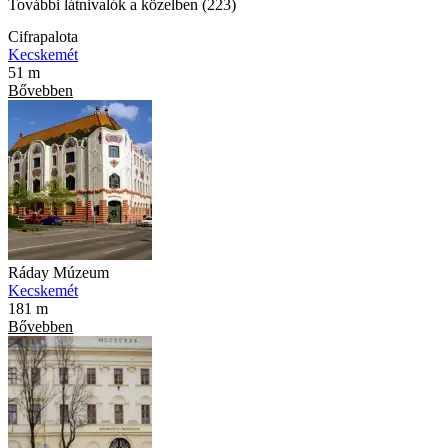
További látnivalók a közelben (223)
Cifrapalota
Kecskemét
51 m
Bővebben
Ráday Múzeum
Kecskemét
181 m
Bővebben