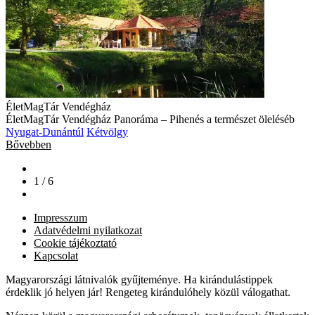
ÉletMagTár Vendégház
ÉletMagTár Vendégház Panoráma – Pihenés a természet öleléséb
Nyugat-Dunántúl
Kétvölgy
Bővebben
1 / 6
Impresszum
Adatvédelmi nyilatkozat
Cookie tájékoztató
Kapcsolat
Magyarországi látnivalók gyűjteménye. Ha kirándulástippek
érdeklik jó helyen jár! Rengeteg kirándulóhely közül válogathat.