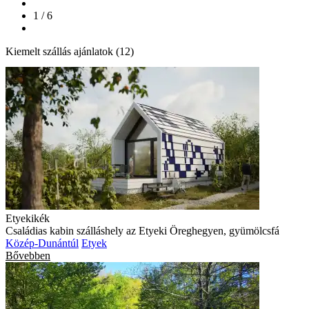
1 / 6
Kiemelt szállás ajánlatok (12)
Etyekikék
Családias kabin szálláshely az Etyeki Öreghegyen, gyümölcsfá
Közép-Dunántúl
Etyek
Bővebben