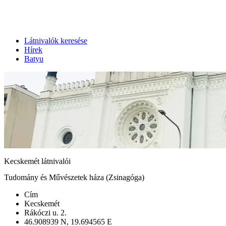
Látnivalók keresése
Hírek
Batyu
Kecskemét látnivalói
Tudomány és Művészetek háza (Zsinagóga)
Cím
Kecskemét
Rákóczi u. 2.
46.908939 N, 19.694565 E