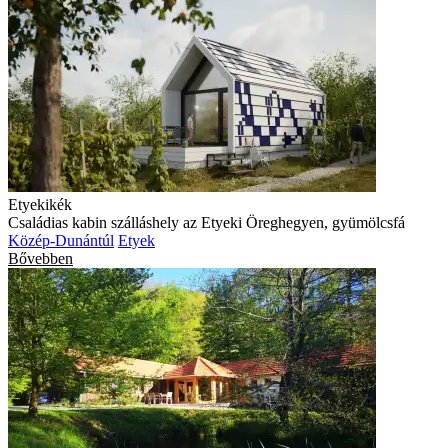
Etyekikék
Családias kabin szálláshely az Etyeki Öreghegyen, gyümölcsfá
Közép-Dunántúl
Etyek
Bővebben