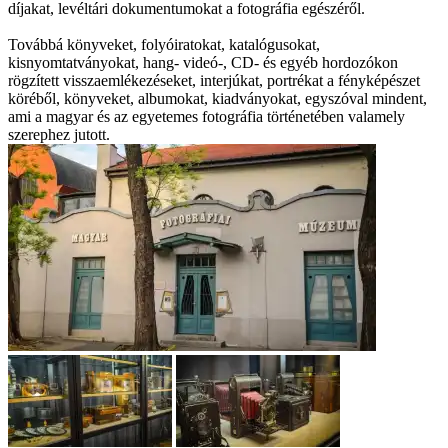
díjakat, levéltári dokumentumokat a fotográfia egészéről.
Továbbá könyveket, folyóiratokat, katalógusokat,
kisnyomtatványokat, hang- videó-, CD- és egyéb hordozókon
rögzített visszaemlékezéseket, interjúkat, portrékat a fényképészet
köréből, könyveket, albumokat, kiadványokat, egyszóval mindent,
ami a magyar és az egyetemes fotográfia történetében valamely
szerephez jutott.