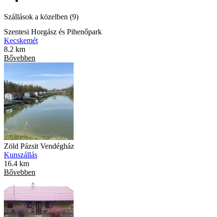
Szállások a közelben (9)
Szentesi Horgász és Pihenőpark
Kecskemét
8.2 km
Bővebben
Zöld Pázsit Vendégház
Kunszállás
16.4 km
Bővebben