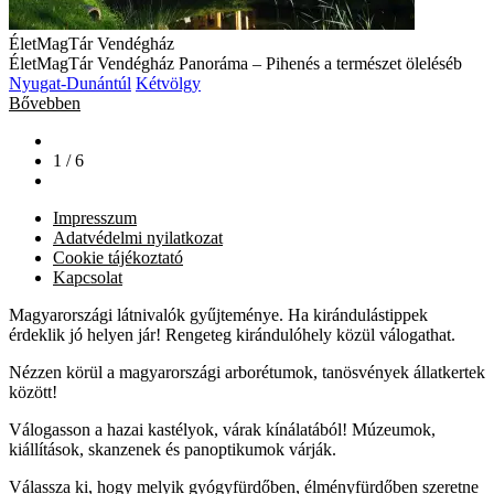
ÉletMagTár Vendégház
ÉletMagTár Vendégház Panoráma – Pihenés a természet öleléséb
Nyugat-Dunántúl
Kétvölgy
Bővebben
1 / 6
Impresszum
Adatvédelmi nyilatkozat
Cookie tájékoztató
Kapcsolat
Magyarországi látnivalók gyűjteménye. Ha kirándulástippek
érdeklik jó helyen jár! Rengeteg kirándulóhely közül válogathat.
Nézzen körül a magyarországi arborétumok, tanösvények állatkertek
között!
Válogasson a hazai kastélyok, várak kínálatából! Múzeumok,
kiállítások, skanzenek és panoptikumok várják.
Válassza ki, hogy melyik gyógyfürdőben, élményfürdőben szeretne