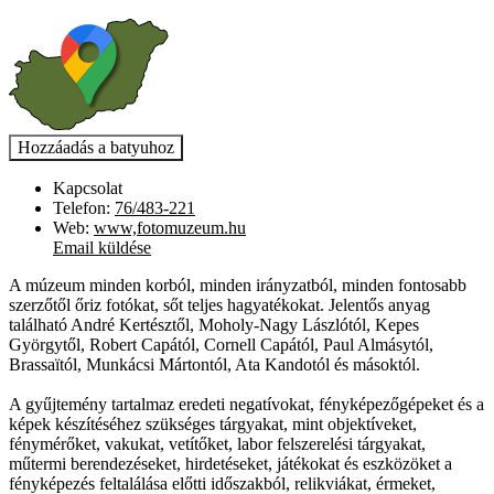
Kapcsolat
Telefon:
76/483-221
Web:
www,fotomuzeum.hu
Email küldése
A múzeum minden korból, minden irányzatból, minden fontosabb
szerzőtől őriz fotókat, sőt teljes hagyatékokat. Jelentős anyag
található André Kertésztől, Moholy-Nagy Lászlótól, Kepes
Györgytől, Robert Capától, Cornell Capától, Paul Almásytól,
Brassaïtól, Munkácsi Mártontól, Ata Kandotól és másoktól.
A gyűjtemény tartalmaz eredeti negatívokat, fényképezőgépeket és a
képek készítéséhez szükséges tárgyakat, mint objektíveket,
fénymérőket, vakukat, vetítőket, labor felszerelési tárgyakat,
műtermi berendezéseket, hirdetéseket, játékokat és eszközöket a
fényképezés feltalálása előtti időszakból, relikviákat, érmeket,