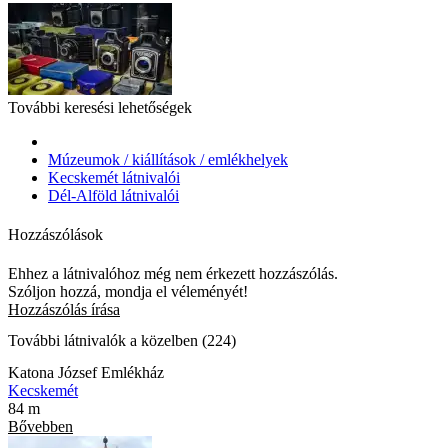
További keresési lehetőségek
Múzeumok / kiállítások / emlékhelyek
Kecskemét látnivalói
Dél-Alföld látnivalói
Hozzászólások
Ehhez a látnivalóhoz még nem érkezett hozzászólás.
Szóljon hozzá, mondja el véleményét!
Hozzászólás írása
További látnivalók a közelben (224)
Katona József Emlékház
Kecskemét
84 m
Bővebben