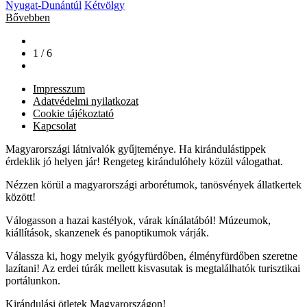
Nyugat-Dunántúl
Kétvölgy
Bővebben
1 / 6
Impresszum
Adatvédelmi nyilatkozat
Cookie tájékoztató
Kapcsolat
Magyarországi látnivalók gyűjteménye. Ha kirándulástippek
érdeklik jó helyen jár! Rengeteg kirándulóhely közül válogathat.
Nézzen körül a magyarországi arborétumok, tanösvények állatkertek
között!
Válogasson a hazai kastélyok, várak kínálatából! Múzeumok,
kiállítások, skanzenek és panoptikumok várják.
Válassza ki, hogy melyik gyógyfürdőben, élményfürdőben szeretne
lazítani! Az erdei túrák mellett kisvasutak is megtalálhatók turisztikai
portálunkon.
Kirándulási ötletek Magyarországon!