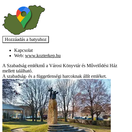
Kapcsolat
Web:
www.kozterkep.hu
A Szabadság emlékmű a Városi Könyvtár és Művelődési Ház
mellett található.
A szabadság- és a függetlenségi harcoknak állít emléket.