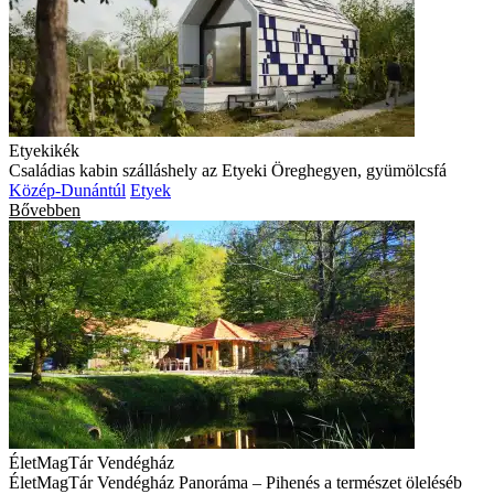
Etyekikék
Családias kabin szálláshely az Etyeki Öreghegyen, gyümölcsfá
Közép-Dunántúl
Etyek
Bővebben
ÉletMagTár Vendégház
ÉletMagTár Vendégház Panoráma – Pihenés a természet öleléséb