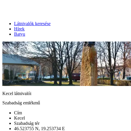
Látnivalók keresése
Hírek
Batyu
Kecel látnivalói
Szabadság emlékmű
Cím
Kecel
Szabadság tér
46.523755 N, 19.253734 E