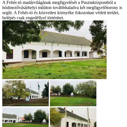
A Fehér-tó madárvilágának megfigyelését a Pusztaközpontból a
hódmezővásárhelyi műúton továbbhaladva két megfigyelőtorony is
segíti. A Fehér-tó és közvetlen környéke fokozottan védett terület,
belépés csak engedéllyel történhet.