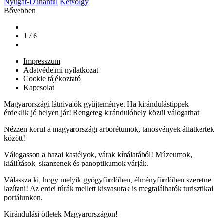
Nyugat-Dunántúl
Kétvölgy
Bővebben
1 / 6
Impresszum
Adatvédelmi nyilatkozat
Cookie tájékoztató
Kapcsolat
Magyarországi látnivalók gyűjteménye. Ha kirándulástippek
érdeklik jó helyen jár! Rengeteg kirándulóhely közül válogathat.
Nézzen körül a magyarországi arborétumok, tanösvények állatkertek
között!
Válogasson a hazai kastélyok, várak kínálatából! Múzeumok,
kiállítások, skanzenek és panoptikumok várják.
Válassza ki, hogy melyik gyógyfürdőben, élményfürdőben szeretne
lazítani! Az erdei túrák mellett kisvasutak is megtalálhatók turisztikai
portálunkon.
Kirándulási ötletek Magyarországon!