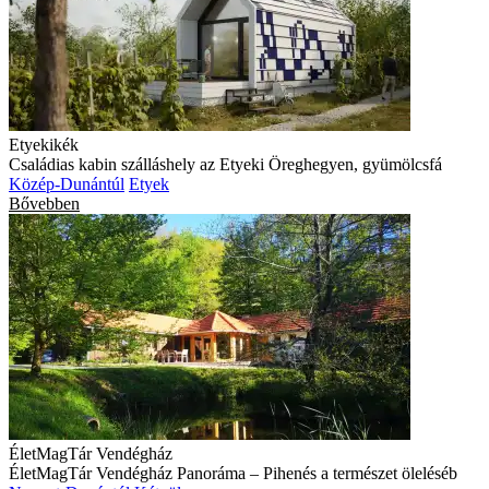
Etyekikék
Családias kabin szálláshely az Etyeki Öreghegyen, gyümölcsfá
Közép-Dunántúl
Etyek
Bővebben
ÉletMagTár Vendégház
ÉletMagTár Vendégház Panoráma – Pihenés a természet öleléséb