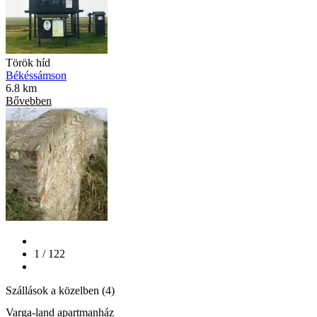
Török híd
Békéssámson
6.8 km
Bővebben
1 / 122
Szállások a közelben (4)
Varga-land apartmanház