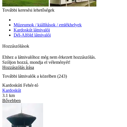
További keresési lehetőségek
Múzeumok / kiállítások / emlékhelyek
Kardoskút látnivalói
Dél-Alföld látnivalói
Hozzászólások
Ehhez a látnivalóhoz még nem érkezett hozzászólás.
Szóljon hozzá, mondja el véleményét!
Hozzászólás írása
További látnivalók a közelben (243)
Kardoskúti Fehér-tó
Kardoskút
3.1 km
Bővebben