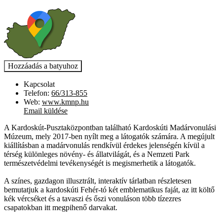
Kapcsolat
Telefon:
66/313-855
Web:
www.kmnp.hu
Email küldése
A Kardoskút-Pusztaközpontban található Kardoskúti Madárvonulási
Múzeum, mely 2017-ben nyílt meg a látogatók számára. A megújult
kiállításban a madárvonulás rendkívül érdekes jelenségén kívül a
térség különleges növény- és állatvilágát, és a Nemzeti Park
természetvédelmi tevékenységét is megismerhetik a látogatók.
A színes, gazdagon illusztrált, interaktív tárlatban részletesen
bemutatjuk a kardoskúti Fehér-tó két emblematikus faját, az itt költő
kék vércséket és a tavaszi és őszi vonuláson több tízezres
csapatokban itt megpihenő darvakat.