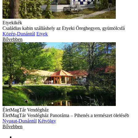
Etyekikék
Családias kabin szálláshely az Etyeki Öreghegyen, gyümölcsfá
Közép-Dunántúl
Etyek
Bővebben
ÉletMagTár Vendégház
ÉletMagTár Vendégház Panoráma – Pihenés a természet öleléséb
Nyugat-Dunántúl
Kétvölgy
Bővebben