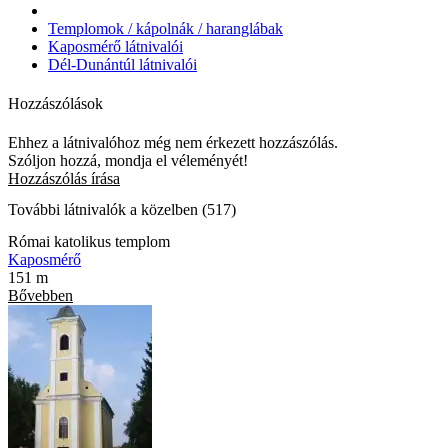
Templomok / kápolnák / haranglábak
Kaposmérő látnivalói
Dél-Dunántúl látnivalói
Hozzászólások
Ehhez a látnivalóhoz még nem érkezett hozzászólás.
Szóljon hozzá, mondja el véleményét!
Hozzászólás írása
További látnivalók a közelben (517)
Római katolikus templom
Kaposmérő
151 m
Bővebben