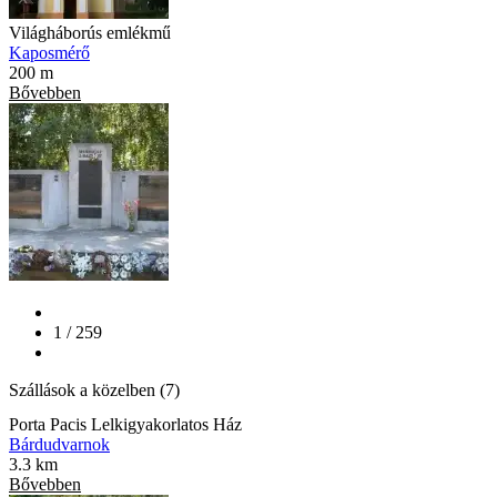
Világháborús emlékmű
Kaposmérő
200 m
Bővebben
1 / 259
Szállások a közelben (7)
Porta Pacis Lelkigyakorlatos Ház
Bárdudvarnok
3.3 km
Bővebben