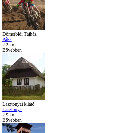
Dömeföldi Tájház
Páka
2.2 km
Bővebben
Lasztonyai kilátó
Lasztonya
2.9 km
Bővebben