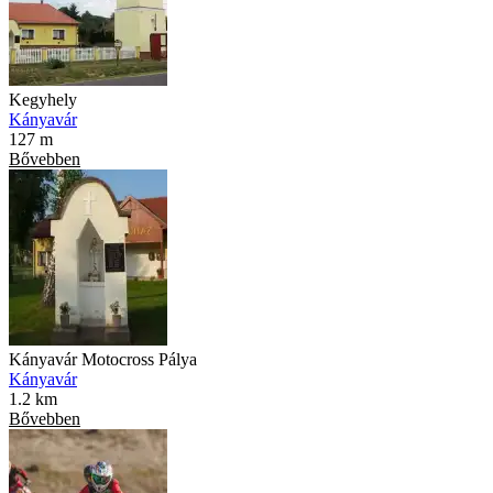
Kegyhely
Kányavár
127 m
Bővebben
Kányavár Motocross Pálya
Kányavár
1.2 km
Bővebben