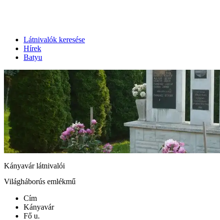
Látnivalók keresése
Hírek
Batyu
Kányavár látnivalói
Világháborús emlékmű
Cím
Kányavár
Fő u.