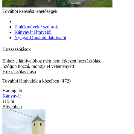
További keresési lehetőségek
Emlékművek / szobrok
Kányavár látnivalói
Nyugat-Dunántúl látnivalói
Hozzászólások
Ehhez a látnivalóhoz még nem érkezett hozzászólás.
Szóljon hozzá, mondja el véleményét!
Hozzászólás írása
További látnivalók a közelben (472)
Harangláb
Kányavár
115 m
Bővebben