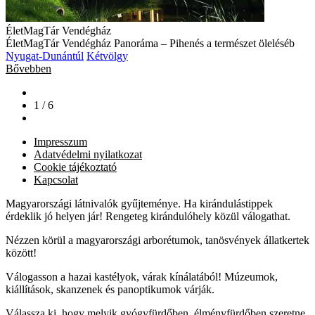
ÉletMagTár Vendégház
ÉletMagTár Vendégház Panoráma – Pihenés a természet öleléséb
Nyugat-Dunántúl
Kétvölgy
Bővebben
1 / 6
Impresszum
Adatvédelmi nyilatkozat
Cookie tájékoztató
Kapcsolat
Magyarországi látnivalók gyűjteménye. Ha kirándulástippek
érdeklik jó helyen jár! Rengeteg kirándulóhely közül válogathat.
Nézzen körül a magyarországi arborétumok, tanösvények állatkertek
között!
Válogasson a hazai kastélyok, várak kínálatából! Múzeumok,
kiállítások, skanzenek és panoptikumok várják.
Válassza ki, hogy melyik gyógyfürdőben, élményfürdőben szeretne