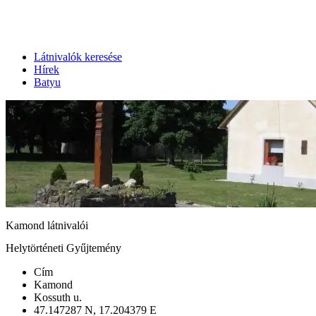
Látnivalók keresése
Hírek
Batyu
Kamond látnivalói
Helytörténeti Gyűjtemény
Cím
Kamond
Kossuth u.
47.147287 N, 17.204379 E