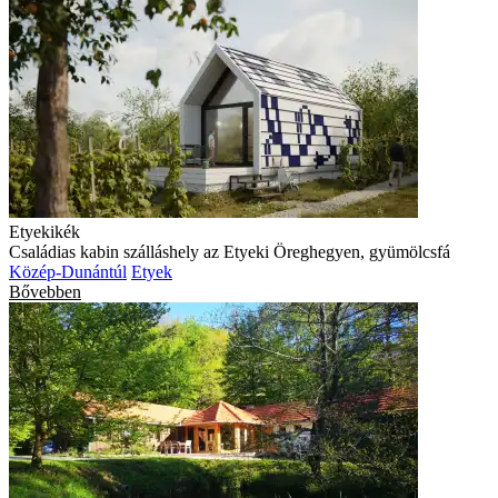
Etyekikék
Családias kabin szálláshely az Etyeki Öreghegyen, gyümölcsfá
Közép-Dunántúl
Etyek
Bővebben