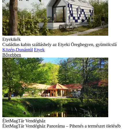
Etyekikék
Családias kabin szálláshely az Etyeki Öreghegyen, gyümölcsfá
Közép-Dunántúl
Etyek
Bővebben
ÉletMagTár Vendégház
ÉletMagTár Vendégház Panoráma – Pihenés a természet öleléséb