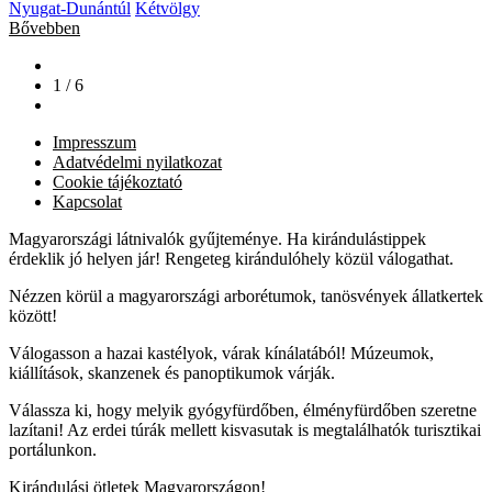
Nyugat-Dunántúl
Kétvölgy
Bővebben
1 / 6
Impresszum
Adatvédelmi nyilatkozat
Cookie tájékoztató
Kapcsolat
Magyarországi látnivalók gyűjteménye. Ha kirándulástippek
érdeklik jó helyen jár! Rengeteg kirándulóhely közül válogathat.
Nézzen körül a magyarországi arborétumok, tanösvények állatkertek
között!
Válogasson a hazai kastélyok, várak kínálatából! Múzeumok,
kiállítások, skanzenek és panoptikumok várják.
Válassza ki, hogy melyik gyógyfürdőben, élményfürdőben szeretne
lazítani! Az erdei túrák mellett kisvasutak is megtalálhatók turisztikai
portálunkon.
Kirándulási ötletek Magyarországon!