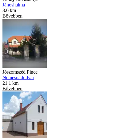
Jánoshalma
3.6 km
Bővebben
Jószomszéd Pince
Nemesnádudvar
21.1 km
Bővebben