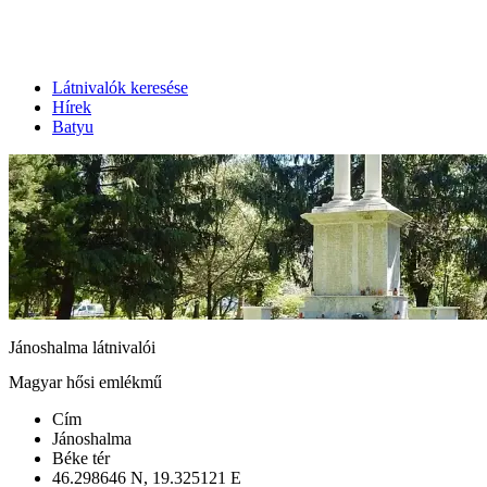
Látnivalók keresése
Hírek
Batyu
Jánoshalma látnivalói
Magyar hősi emlékmű
Cím
Jánoshalma
Béke tér
46.298646 N, 19.325121 E