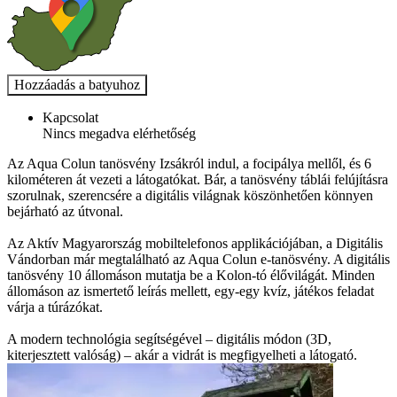
Kapcsolat
Nincs megadva elérhetőség
Az Aqua Colun tanösvény Izsákról indul, a focipálya mellől, és 6
kilométeren át vezeti a látogatókat. Bár, a tanösvény táblái felújításra
szorulnak, szerencsére a digitális világnak köszönhetően könnyen
bejárható az útvonal.
Az Aktív Magyarország mobiltelefonos applikációjában, a Digitális
Vándorban már megtalálható az Aqua Colun e-tanösvény. A digitális
tanösvény 10 állomáson mutatja be a Kolon-tó élővilágát. Minden
állomáson az ismertető leírás mellett, egy-egy kvíz, játékos feladat
várja a túrázókat.
A modern technológia segítségével – digitális módon (3D,
kiterjesztett valóság) – akár a vidrát is megfigyelheti a látogató.