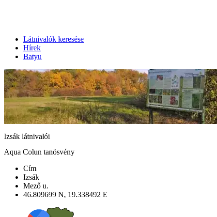
Látnivalók keresése
Hírek
Batyu
Izsák látnivalói
Aqua Colun tanösvény
Cím
Izsák
Mező u.
46.809699 N, 19.338492 E