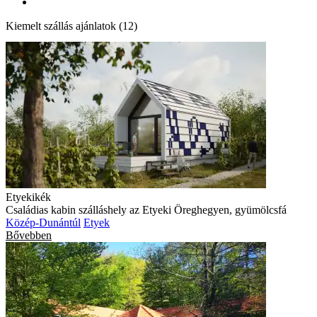
Kiemelt szállás ajánlatok (12)
Etyekikék
Családias kabin szálláshely az Etyeki Öreghegyen, gyümölcsfá
Közép-Dunántúl
Etyek
Bővebben