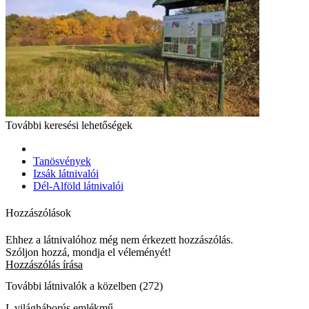
További keresési lehetőségek
Tanösvények
Izsák látnivalói
Dél-Alföld látnivalói
Hozzászólások
Ehhez a látnivalóhoz még nem érkezett hozzászólás.
Szóljon hozzá, mondja el véleményét!
Hozzászólás írása
További látnivalók a közelben (272)
I. világháborús emlékmű