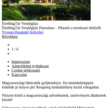
ÉletMagTár Vendégház
ÉletMagTár Vendégház Panoráma – Pihenés a természet öleléséb
Nyugat-Dunántúl
Kétvölgy
Bővebben
1 / 6
Impresszum
Adatvédelmi nyilatkozat
Cookie tájékoztató
Kapcsolat
Magyarországi látnivalók gyűjteménye. Ha kirándulástippek
érdeklik jó helyen jár! Rengeteg kirándulóhely közül válogathat.
Nézzen körül a magyarországi arborétumok, tanösvények állatkertek
között!
Válogasson a hazai kastélyok, várak kínálatából! Múzeumok,