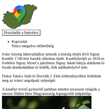
Kapcsolat
Nincs megadva elérhetőség
Ivánc község látnivalójához tartozik a község elején lévő Sigray
Kastély 1740-ben barokk stílusban épült. Kastélykertjét az 1810-es
években Sigray József a jakobinus Sigray Jakab bátyja alakította ki
északi domboldalban és költők, írók találkahelyévé tette.
Dukai Takács Judit és Horváth J. Elek költeményeiben örökítette
meg az ivánci angolpark szépségét.
A kastélyt övező gyönyörű parkban minden tavasszal virágzik a
messze földön híres Magyarország legnagyobb tulipánfája.