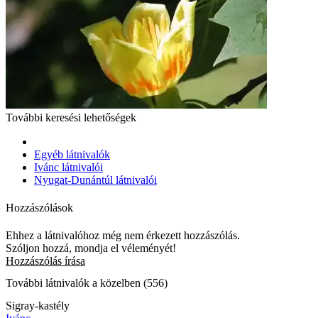
További keresési lehetőségek
Egyéb látnivalók
Ivánc látnivalói
Nyugat-Dunántúl látnivalói
Hozzászólások
Ehhez a látnivalóhoz még nem érkezett hozzászólás.
Szóljon hozzá, mondja el véleményét!
Hozzászólás írása
További látnivalók a közelben (556)
Sigray-kastély