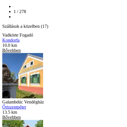
1 / 278
Szállások a közelben (17)
Vadkörte Fogadó
Kondorfa
10.0 km
Bővebben
Galambdúc Vendégház
Őriszentpéter
13.5 km
Bővebben