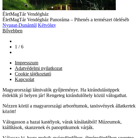
ÉletMagTár Vendégház
ÉletMagTár Vendégház Panoráma – Pihenés a természet öleléséb
Nyugat-Dunántúl
Kétvölgy
Bővebben
1 / 6
Impresszum
Adatvédelmi nyilatkozat
Cookie tájékoztató
Kapcsolat
Magyarországi látnivalók gyűjteménye. Ha kirándulástippek
érdeklik jó helyen jár! Rengeteg kirándulóhely közül válogathat.
Nézzen körül a magyarországi arborétumok, tanösvények állatkertek
között!
Válogasson a hazai kastélyok, várak kínálatából! Múzeumok,
kiállítások, skanzenek és panoptikumok várják.
Válassza ki, hogy melyik gyógyfürdőben, élményfürdőben szeretne