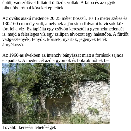
épült, vadszőlővel futtatott öltözők voltak. A falba és az egyik
pihenőbe római köveket építettek.
Az ovális alakú medence 20-25 méter hosszú, 10-15 méter széles és
130-160 cm mély volt, amelynek alján sima folyami kavicsok közt
tört fel a víz. Ez táplálta egy csövön keresztül a gyermekmedencét
is, majd a felesleges víz egy zsilipen távozott egy halastóba. A fürdőt
vadgesztenyék, fenyők, kőrisek, nyárfák, jegenyék tették
árnyékossá.
Az 1960-as években az intenzív bányászat miatt a források sajnos
elapadtak. A medencét azóta gyomok és bokrok nőtték be.
További keresési lehetőségek