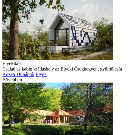
Etyekikék
Családias kabin szálláshely az Etyeki Öreghegyen, gyümölcsfá
Közép-Dunántúl
Etyek
Bővebben