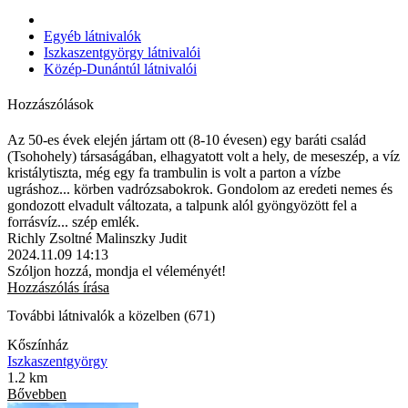
Egyéb látnivalók
Iszkaszentgyörgy látnivalói
Közép-Dunántúl látnivalói
Hozzászólások
Az 50-es évek elején jártam ott (8-10 évesen) egy baráti család
(Tsohohely) társaságában, elhagyatott volt a hely, de meseszép, a víz
kristálytiszta, még egy fa trambulin is volt a parton a vízbe
ugráshoz... körben vadrózsabokrok. Gondolom az eredeti nemes és
gondozott elvadult változata, a talpunk alól gyöngyözött fel a
forrásvíz... szép emlék.
Richly Zsoltné Malinszky Judit
2024.11.09 14:13
Szóljon hozzá, mondja el véleményét!
Hozzászólás írása
További látnivalók a közelben (671)
Kőszínház
Iszkaszentgyörgy
1.2 km
Bővebben