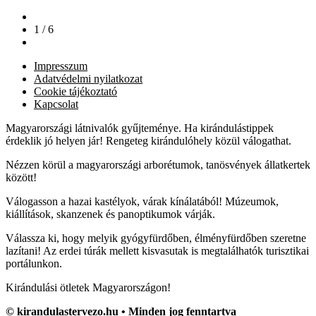
1 / 6
Impresszum
Adatvédelmi nyilatkozat
Cookie tájékoztató
Kapcsolat
Magyarországi látnivalók gyűjteménye. Ha kirándulástippek
érdeklik jó helyen jár! Rengeteg kirándulóhely közül válogathat.
Nézzen körül a magyarországi arborétumok, tanösvények állatkertek
között!
Válogasson a hazai kastélyok, várak kínálatából! Múzeumok,
kiállítások, skanzenek és panoptikumok várják.
Válassza ki, hogy melyik gyógyfürdőben, élményfürdőben szeretne
lazítani! Az erdei túrák mellett kisvasutak is megtalálhatók turisztikai
portálunkon.
Kirándulási ötletek Magyarországon!
© kirandulastervezo.hu • Minden jog fenntartva