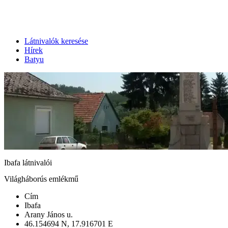
Látnivalók keresése
Hírek
Batyu
Ibafa látnivalói
Világháborús emlékmű
Cím
Ibafa
Arany János u.
46.154694 N, 17.916701 E