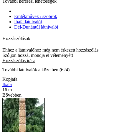
További keresési lehetőségek
Emlékművek / szobrok
Ibafa látnivalói
Dél-Dunántúl látnivalói
Hozzászólások
Ehhez a látnivalóhoz még nem érkezett hozzászólás.
Szóljon hozzá, mondja el véleményét!
Hozzászólás írása
További látnivalók a közelben (624)
Kopjafa
Ibafa
16 m
Bővebben