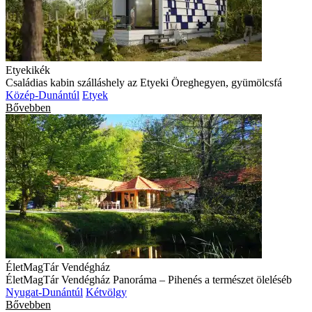
Etyekikék
Családias kabin szálláshely az Etyeki Öreghegyen, gyümölcsfá
Közép-Dunántúl
Etyek
Bővebben
ÉletMagTár Vendégház
ÉletMagTár Vendégház Panoráma – Pihenés a természet öleléséb
Nyugat-Dunántúl
Kétvölgy
Bővebben