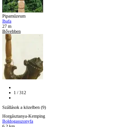
Pipamúzeum
Ibafa
27 m
Bővebben
1 / 312
Szállások a közelben (9)
Horgásztanya-Kemping
Boldogasszonyfa
6.2 km