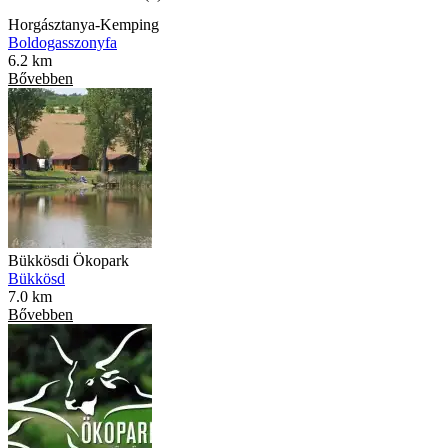
Horgásztanya-Kemping
Boldogasszonyfa
6.2 km
Bővebben
Bükkösdi Ökopark
Bükkösd
7.0 km
Bővebben