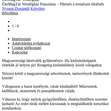
ÉletMagTár Vendégház Panoráma – Pihenés a természet öleléséb
Nyugat-Dunántúl
Kétvölgy
Bővebben
1 / 6
Impresszum
Adatvédelmi nyilatkozat
Cookie tájékoztató
Kapcsolat
Magyarországi látnivalók gyűjteménye. Ha kirándulástippek
érdeklik jó helyen jár! Rengeteg kirándulóhely közül válogathat.
Nézzen körül a magyarországi arborétumok, tanösvények állatkertek
között!
Válogasson a hazai kastélyok, várak kínálatából! Múzeumok,
kiállítások, skanzenek és panoptikumok várják.
Válassza ki, hogy melyik gyógyfürdőben, élményfürdőben szeretne
lazítani! Az erdei túrák mellett kisvasutak is megtalálhatók turisztikai
portálunkon.