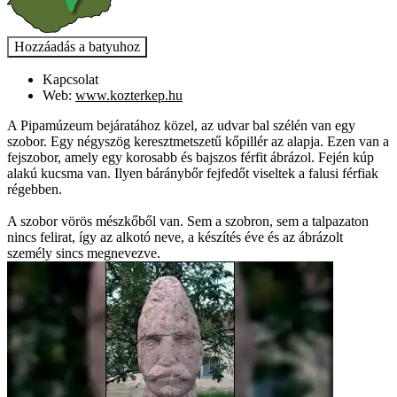
Kapcsolat
Web:
www.kozterkep.hu
A Pipamúzeum bejáratához közel, az udvar bal szélén van egy
szobor. Egy négyszög keresztmetszetű kőpillér az alapja. Ezen van a
fejszobor, amely egy korosabb és bajszos férfit ábrázol. Fején kúp
alakú kucsma van. Ilyen báránybőr fejfedőt viseltek a falusi férfiak
régebben.
A szobor vörös mészkőből van. Sem a szobron, sem a talpazaton
nincs felirat, így az alkotó neve, a készítés éve és az ábrázolt
személy sincs megnevezve.