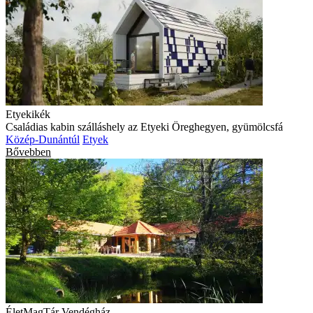
Etyekikék
Családias kabin szálláshely az Etyeki Öreghegyen, gyümölcsfá
Közép-Dunántúl
Etyek
Bővebben
ÉletMagTár Vendégház