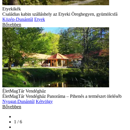
Etyekikék
Családias kabin szálláshely az Etyeki Öreghegyen, gyümölcsfá
Közép-Dunántúl
Etyek
Bővebben
ÉletMagTár Vendégház
ÉletMagTár Vendégház Panoráma – Pihenés a természet öleléséb
Nyugat-Dunántúl
Kétvölgy
Bővebben
1 / 6