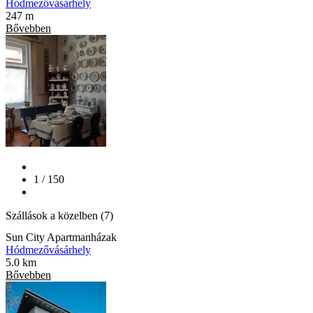
Hódmezővásárhely
247 m
Bővebben
1 / 150
Szállások a közelben (7)
Sun City Apartmanházak
Hódmezővásárhely
5.0 km
Bővebben