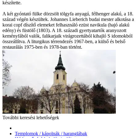
készítette.
A két gyóntató fülke dörzsölt tölgyfa anyagú, félhenger alakú, a 18.
század végén készültek. Johannes Lieberich budai mester alkotása a
korai copf díszítő elemeket felhasználó ezüst navikula (hajó alakú
edény) és füstölő (1803). A 18. századi gyertyatartók aranyozott
keményfából valók, falikarjaik virágrozettából kihajló S idomokból
összeállítva. A liturgikus térrendezés 1967-ben, a külső és belső
restaurálás 1975-ben és 1978-ban történt.
További keresési lehetőségek
Templomok / kápolnák / haranglábak