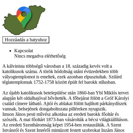
Kapcsolat
Nincs megadva elérhetőség
A kálvinista többségű városban a 18. századig kevés volt a
katolikusok száma. A török hódoltság utáni évtizedekben több
vályogtemplomot is emeltek, ezek azonban elpusztultak. Szilárd
téglatemplomuk 1752-1758 között épült fel barokk stílusban.
Az újabb katolikusok betelepülése után 1860-ban Ybl Miklós tervei
alapján két oldalhajóval bővítették. A főbejárat fölött a Gróf Károlyi
család címere látható. Ajtói és ablakai fölött hajlított párkánydíszek
vannak, belsejének dongaboltozata pilléreken nyugszik.
Imson János pesti művész alkotása az eredeti barokk főoltár és
szószék. A mai főoltárt 1873-ban vásárolták a bécsi világkiállításon.
Az eredeti Szentháromság képet 1954-ben restaurálták. A Szent
Istvánról és Szent Imréről mintázott festett szobrokat Inzám János