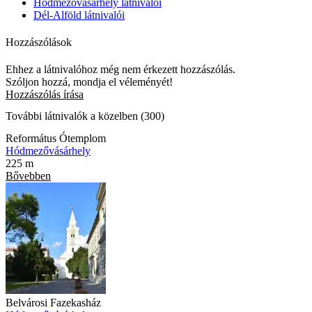
Hódmezővásárhely látnivalói
Dél-Alföld látnivalói
Hozzászólások
Ehhez a látnivalóhoz még nem érkezett hozzászólás.
Szóljon hozzá, mondja el véleményét!
Hozzászólás írása
További látnivalók a közelben (300)
Református Ótemplom
Hódmezővásárhely
225 m
Bővebben
Belvárosi Fazekasház